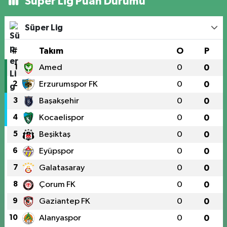
Süper Lig Puan Durumu
Süper Lig
#
Takım
O
P
1
Amed
0
0
2
Erzurumspor FK
0
0
3
Başakşehir
0
0
4
Kocaelispor
0
0
5
Beşiktaş
0
0
6
Eyüpspor
0
0
7
Galatasaray
0
0
8
Çorum FK
0
0
9
Gaziantep FK
0
0
10
Alanyaspor
0
0