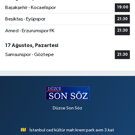
Başakşehir - Kocaelispor
19:00
Beşiktaş - Eyüpspor
21:30
Amed - Erzurumspor FK
21:30
17 Ağustos, Pazartesi
Samsunspor - Göztepe
21:30
Düzce Son Söz
İstanbul cad kültür mah krem park avm 3.kat