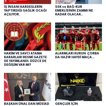
İŞ İNSANI KARDEŞLERİN
SSK ve BAĞ-KUR
YAPTIRDIĞI SAĞLIK OCAĞI
EMEKLİSİNİN ZAMMI NE
AÇILIYOR.
KADAR OLACAK..
HAKİM VE SAVCI ATAMA
ALARMLARI KURUN .ÇORBA
KARARLARI RESMİ GAZETE
DA HAZIR HAYDİ MAÇA...
DE YAYIMLANDI. DÜZCE DE
DEĞİŞİM VAR MI?
BAŞKAN ÜNAL DAN MÜSİAD
GENÇLER İÇİN