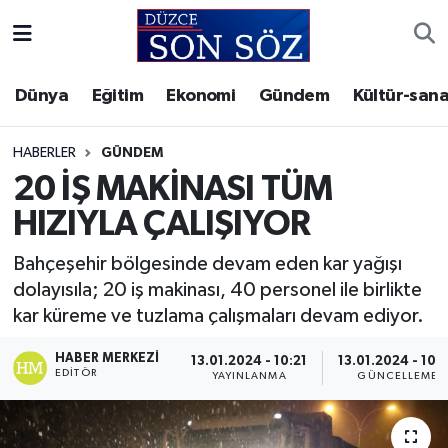
Foto Galeri
Akçakoca Nöbetçi Eczaneler
Dünya
Eğitim
Ekonomi
Gündem
Kültür-sana
Gizlilik Sözleşmesi
Akçakoca Hava Durumu
HABERLER
GÜNDEM
İletişim
Akçakoca Trafik Yoğunluk Haritası
20 İŞ MAKİNASI TÜM
HIZIYLA ÇALIŞIYOR
Künye
Süper Lig Puan Durumu ve Fikstür
Bahçeşehir bölgesinde devam eden kar yağışı
Video Galeri
Tüm Manşetler
dolayısıla; 20 iş makinası, 40 personel ile birlikte
kar küreme ve tuzlama çalışmaları devam ediyor.
Son Dakika Haberleri
HABER MERKEZI
13.01.2024 - 10:21
13.01.2024 - 10:
EDITÖR
YAYINLANMA
GÜNCELLEME
Haber Arşivi