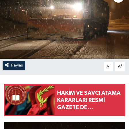
Paylaş
-
+
A
A
HAKİM VE SAVCI ATAMA
KARARLARI RESMİ
GAZETE DE
YAYIMLANDI. DÜZCE DE
DEĞİŞİM VAR MI?