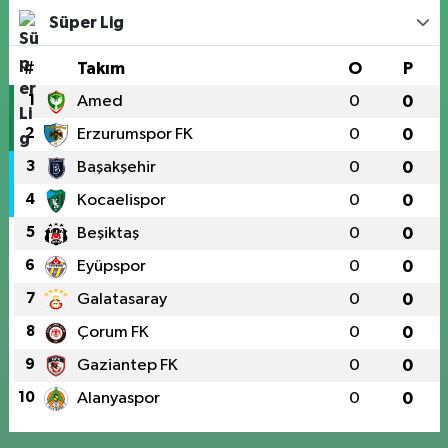
Süper Lig
#
Takım
O
P
1
Amed
0
0
2
Erzurumspor FK
0
0
3
Başakşehir
0
0
4
Kocaelispor
0
0
5
Beşiktaş
0
0
6
Eyüpspor
0
0
7
Galatasaray
0
0
8
Çorum FK
0
0
9
Gaziantep FK
0
0
10
Alanyaspor
0
0