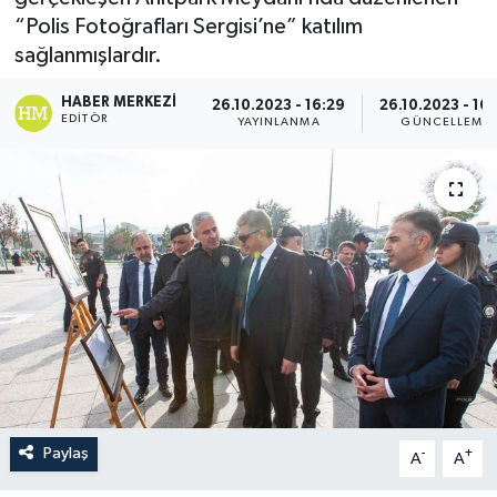
“Polis Fotoğrafları Sergisi’ne” katılım
sağlanmışlardır.
HABER MERKEZI
26.10.2023 - 16:29
26.10.2023 - 16
EDITÖR
YAYINLANMA
GÜNCELLEME
Paylaş
-
+
A
A