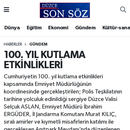
Foto Galeri
Akçakoca Nöbetçi Eczaneler
Dünya
Eğitim
Ekonomi
Gündem
Kültür-sana
Gizlilik Sözleşmesi
Akçakoca Hava Durumu
HABERLER
GÜNDEM
İletişim
Akçakoca Trafik Yoğunluk Haritası
100. YIL KUTLAMA
ETKİNLİKLERİ
Künye
Süper Lig Puan Durumu ve Fikstür
Cumhuriyetin 100. yıl kutlama etkinlikleri
Video Galeri
Tüm Manşetler
kapsamında Emniyet Müdürlüğünün
koordinesinde gerçekleştirilen; Polis Teşkilatının
Son Dakika Haberleri
tarihine yolculuk edinildiği sergiye Düzce Valisi
Selçuk ASLAN, Emniyet Müdürü İbrahim
Haber Arşivi
ERGÜDER, İl Jandarma Komutanı Murat KILIÇ,
sıralı amirler ve kıymetli misafirlerin katılımı ile
gerçekleşen Anıtpark Meydanı’nda düzenlenen