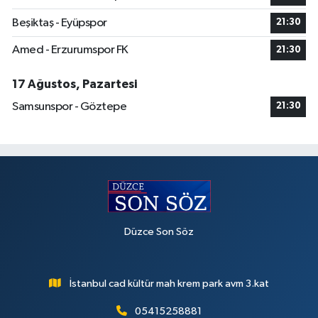
Beşiktaş - Eyüpspor
21:30
Amed - Erzurumspor FK
21:30
17 Ağustos, Pazartesi
Samsunspor - Göztepe
21:30
Düzce Son Söz
İstanbul cad kültür mah krem park avm 3.kat
05415258881