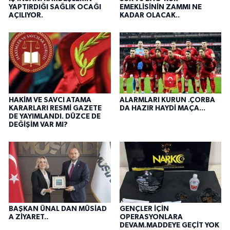
YAPTIRDIĞI SAĞLIK OCAĞI
EMEKLİSİNİN ZAMMI NE
AÇILIYOR.
KADAR OLACAK..
HAKİM VE SAVCI ATAMA
ALARMLARI KURUN .ÇORBA
KARARLARI RESMİ GAZETE
DA HAZIR HAYDİ MAÇA...
DE YAYIMLANDI. DÜZCE DE
DEĞİŞİM VAR MI?
BAŞKAN ÜNAL DAN MÜSİAD
GENÇLER İÇİN
A ZİYARET..
OPERASYONLARA
DEVAM.MADDEYE GEÇİT YOK