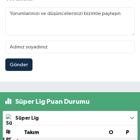
Gönder
Süper Lig Puan Durumu
Süper Lig
#
Takım
O
P