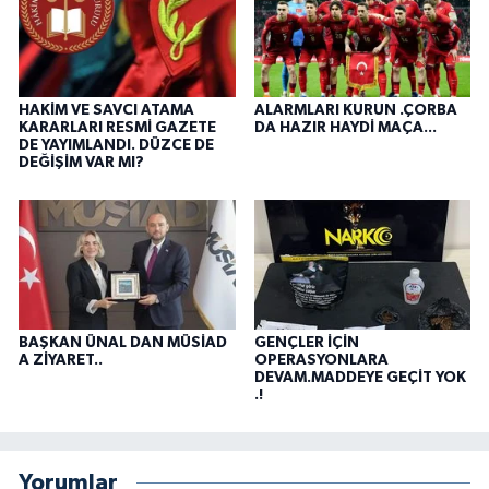
HAKİM VE SAVCI ATAMA
ALARMLARI KURUN .ÇORBA
KARARLARI RESMİ GAZETE
DA HAZIR HAYDİ MAÇA...
DE YAYIMLANDI. DÜZCE DE
DEĞİŞİM VAR MI?
BAŞKAN ÜNAL DAN MÜSİAD
GENÇLER İÇİN
A ZİYARET..
OPERASYONLARA
DEVAM.MADDEYE GEÇİT YOK
.!
Yorumlar