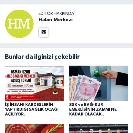
EDITÖR HAKKINDA
Haber Merkezi
Bunlar da ilginizi çekebilir
İŞ İNSANI KARDEŞLERİN
SSK ve BAĞ-KUR
YAPTIRDIĞI SAĞLIK OCAĞI
EMEKLİSİNİN ZAMMI NE
AÇILIYOR.
KADAR OLACAK..