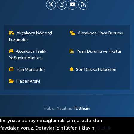
Akçakoca Nöbetçi
Akçakoca Hava Durumu
Eczaneler
Akçakoca Trafik
Puan Durumu ve Fikstür
Yoğunluk Haritası
Tüm Manşetler
Son Dakika Haberleri
Haber Arşivi
Haber Yazılımı:
TE Bilişim
En iyi site deneyimi sağlamak için çerezlerden
faydalanıyoruz. Detaylar için lütfen tıklayın.
Gizlilik