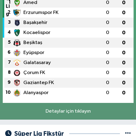
1
Amed
0
0
2
Erzurumspor FK
0
0
3
Başakşehir
0
0
4
Kocaelispor
0
0
5
Beşiktaş
0
0
6
Eyüpspor
0
0
7
Galatasaray
0
0
8
Çorum FK
0
0
9
Gaziantep FK
0
0
10
Alanyaspor
0
0
Detaylar için tıklayın
Süper Lig Fikstür