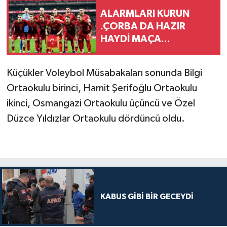
ALARMLARI KURUN
.ÇORBA DA HAZIR
HAYDİ MAÇA...
Küçükler Voleybol Müsabakaları sonunda Bilgi
Ortaokulu birinci, Hamit Şerifoğlu Ortaokulu
ikinci, Osmangazi Ortaokulu üçüncü ve Özel
Düzce Yıldızlar Ortaokulu dördüncü oldu.
KABUS GİBİ BİR GECEYDİ