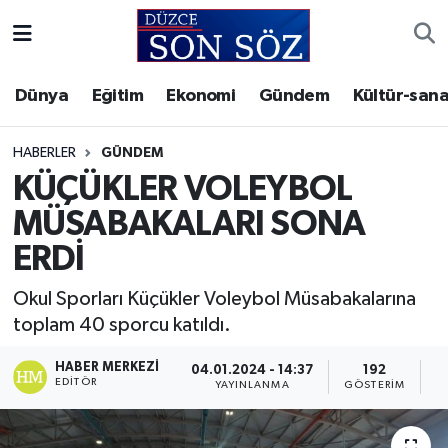
Foto Galeri
Akçakoca Nöbetçi Eczaneler
Dünya
Eğitim
Ekonomi
Gündem
Kültür-sana
Gizlilik Sözleşmesi
Akçakoca Hava Durumu
HABERLER
GÜNDEM
İletişim
Akçakoca Trafik Yoğunluk Haritası
KÜÇÜKLER VOLEYBOL
MÜSABAKALARI SONA
Künye
Süper Lig Puan Durumu ve Fikstür
ERDİ
Video Galeri
Tüm Manşetler
Okul Sporları Küçükler Voleybol Müsabakalarına
toplam 40 sporcu katıldı.
Son Dakika Haberleri
HABER MERKEZI
04.01.2024 - 14:37
192
Haber Arşivi
EDITÖR
YAYINLANMA
GÖSTERIM
O