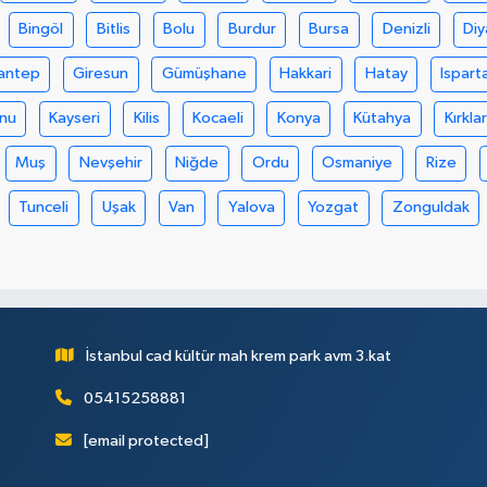
Bingöl
Bitlis
Bolu
Burdur
Bursa
Denizli
Diy
antep
Giresun
Gümüşhane
Hakkari
Hatay
Ispart
nu
Kayseri
Kilis
Kocaeli
Konya
Kütahya
Kırklar
Muş
Nevşehir
Niğde
Ordu
Osmaniye
Rize
Tunceli
Uşak
Van
Yalova
Yozgat
Zonguldak
İstanbul cad kültür mah krem park avm 3.kat
05415258881
[email protected]