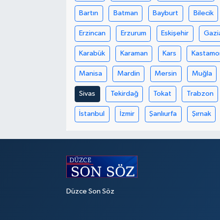
Bartın
Batman
Bayburt
Bilecik
Erzincan
Erzurum
Eskişehir
Gazi
Karabük
Karaman
Kars
Kastamo
Manisa
Mardin
Mersin
Muğla
Sivas
Tekirdağ
Tokat
Trabzon
İstanbul
İzmir
Şanlıurfa
Şırnak
Düzce Son Söz