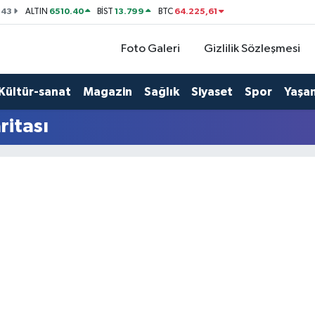
143
6510.40
13.799
64.225,61
ALTIN
BİST
BTC
Foto Galeri
Gizlilik Sözleşmesi
Kültür-sanat
Magazin
Sağlık
Siyaset
Spor
Yaşa
ritası