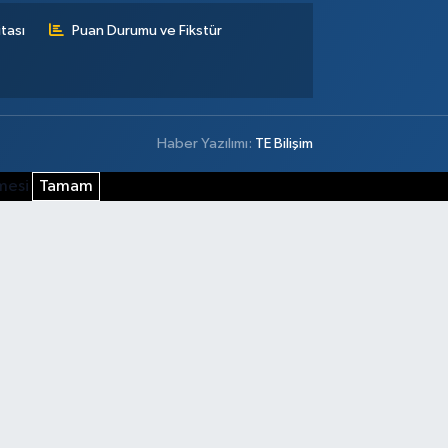
tası
Puan Durumu ve Fikstür
Haber Yazılımı:
TE Bilişim
şmesi
Tamam