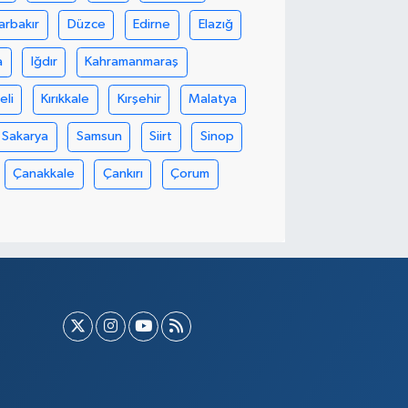
arbakır
Düzce
Edirne
Elazığ
a
Iğdır
Kahramanmaraş
eli
Kırıkkale
Kırşehir
Malatya
Sakarya
Samsun
Siirt
Sinop
Çanakkale
Çankırı
Çorum