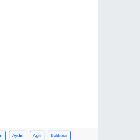
in
Aydın
Ağrı
Balıkesir