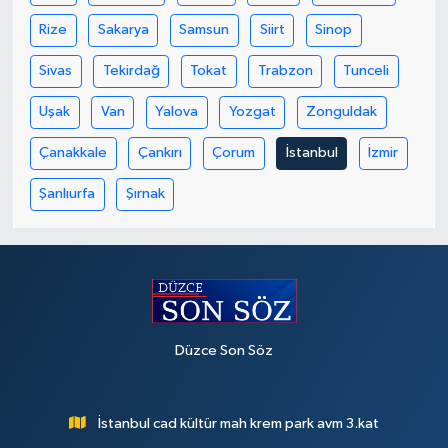
Rize
Sakarya
Samsun
Siirt
Sinop
Sivas
Tekirdağ
Tokat
Trabzon
Tunceli
Uşak
Van
Yalova
Yozgat
Zonguldak
Çanakkale
Çankırı
Çorum
İstanbul
İzmir
Şanlıurfa
Şırnak
Düzce Son Söz
İstanbul cad kültür mah krem park avm 3.kat