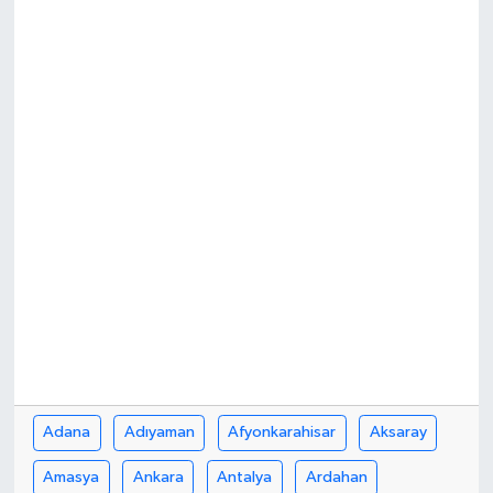
Adana
Adıyaman
Afyonkarahisar
Aksaray
Amasya
Ankara
Antalya
Ardahan