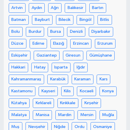
Artvin
Aydın
Ağrı
Balıkesir
Bartın
Batman
Bayburt
Bilecik
Bingöl
Bitlis
Bolu
Burdur
Bursa
Denizli
Diyarbakır
Düzce
Edirne
Elazığ
Erzincan
Erzurum
Eskişehir
Gaziantep
Giresun
Gümüşhane
Hakkari
Hatay
Isparta
Iğdır
Kahramanmaraş
Karabük
Karaman
Kars
Kastamonu
Kayseri
Kilis
Kocaeli
Konya
Kütahya
Kırklareli
Kırıkkale
Kırşehir
Malatya
Manisa
Mardin
Mersin
Muğla
Muş
Nevşehir
Niğde
Ordu
Osmaniye