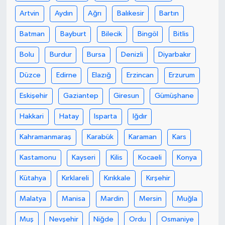
Artvin
Aydın
Ağrı
Balıkesir
Bartın
Batman
Bayburt
Bilecik
Bingöl
Bitlis
Bolu
Burdur
Bursa
Denizli
Diyarbakır
Düzce
Edirne
Elazığ
Erzincan
Erzurum
Eskişehir
Gaziantep
Giresun
Gümüşhane
Hakkari
Hatay
Isparta
Iğdır
Kahramanmaraş
Karabük
Karaman
Kars
Kastamonu
Kayseri
Kilis
Kocaeli
Konya
Kütahya
Kırklareli
Kırıkkale
Kırşehir
Malatya
Manisa
Mardin
Mersin
Muğla
Muş
Nevşehir
Niğde
Ordu
Osmaniye