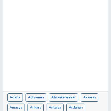
Adana
Adıyaman
Afyonkarahisar
Aksaray
Amasya
Ankara
Antalya
Ardahan