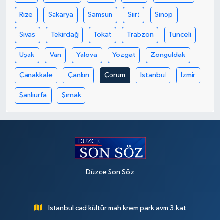
Rize
Sakarya
Samsun
Siirt
Sinop
Sivas
Tekirdağ
Tokat
Trabzon
Tunceli
Uşak
Van
Yalova
Yozgat
Zonguldak
Çanakkale
Çankırı
Çorum
İstanbul
İzmir
Şanlıurfa
Şırnak
Düzce Son Söz
İstanbul cad kültür mah krem park avm 3.kat