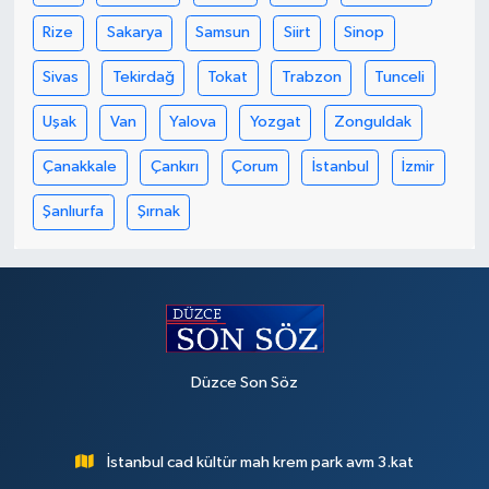
Rize
Sakarya
Samsun
Siirt
Sinop
Sivas
Tekirdağ
Tokat
Trabzon
Tunceli
Uşak
Van
Yalova
Yozgat
Zonguldak
Çanakkale
Çankırı
Çorum
İstanbul
İzmir
Şanlıurfa
Şırnak
Düzce Son Söz
İstanbul cad kültür mah krem park avm 3.kat