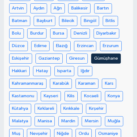
Artvin
Aydın
Ağrı
Balıkesir
Bartın
Batman
Bayburt
Bilecik
Bingöl
Bitlis
Bolu
Burdur
Bursa
Denizli
Diyarbakır
Düzce
Edirne
Elazığ
Erzincan
Erzurum
Eskişehir
Gaziantep
Giresun
Gümüşhane
Hakkari
Hatay
Isparta
Iğdır
Kahramanmaraş
Karabük
Karaman
Kars
Kastamonu
Kayseri
Kilis
Kocaeli
Konya
Kütahya
Kırklareli
Kırıkkale
Kırşehir
Malatya
Manisa
Mardin
Mersin
Muğla
Muş
Nevşehir
Niğde
Ordu
Osmaniye