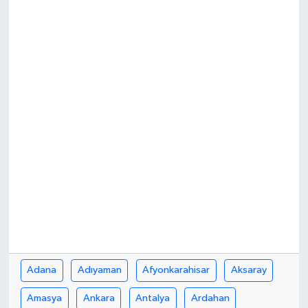
Adana
Adıyaman
Afyonkarahisar
Aksaray
Amasya
Ankara
Antalya
Ardahan