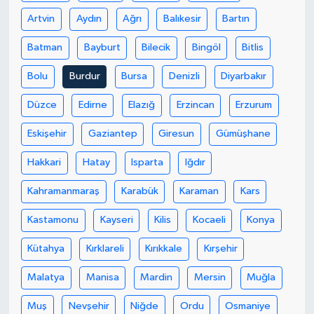
Artvin
Aydın
Ağrı
Balıkesir
Bartın
Batman
Bayburt
Bilecik
Bingöl
Bitlis
Bolu
Burdur
Bursa
Denizli
Diyarbakır
Düzce
Edirne
Elazığ
Erzincan
Erzurum
Eskişehir
Gaziantep
Giresun
Gümüşhane
Hakkari
Hatay
Isparta
Iğdır
Kahramanmaraş
Karabük
Karaman
Kars
Kastamonu
Kayseri
Kilis
Kocaeli
Konya
Kütahya
Kırklareli
Kırıkkale
Kırşehir
Malatya
Manisa
Mardin
Mersin
Muğla
Muş
Nevşehir
Niğde
Ordu
Osmaniye