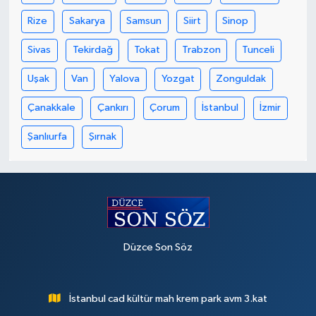
Rize
Sakarya
Samsun
Siirt
Sinop
Sivas
Tekirdağ
Tokat
Trabzon
Tunceli
Uşak
Van
Yalova
Yozgat
Zonguldak
Çanakkale
Çankırı
Çorum
İstanbul
İzmir
Şanlıurfa
Şırnak
Düzce Son Söz
İstanbul cad kültür mah krem park avm 3.kat