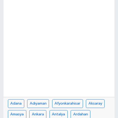
Adana
Adıyaman
Afyonkarahisar
Aksaray
Amasya
Ankara
Antalya
Ardahan