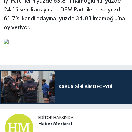
İyi Partililerin yüzde 63.8’i İmamoğlu’na, yüzde
24.1’i kendi adayına… DEM Partililerin ise yüzde
61.7’si kendi adayına, yüzde 34.8’i İmamoğlu’na
oy veriyor.
KABUS GİBİ BİR GECEYDİ
EDITÖR HAKKINDA
Haber Merkezi