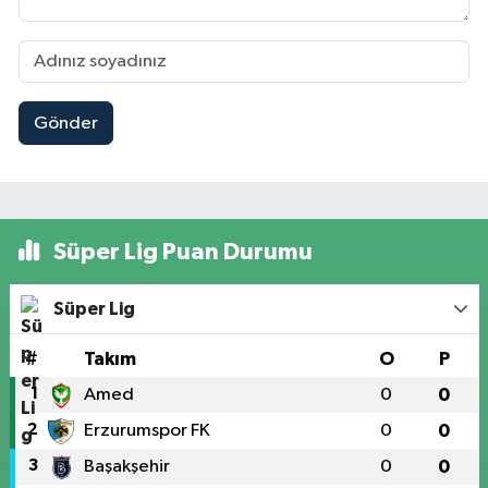
Gönder
Süper Lig Puan Durumu
Süper Lig
#
Takım
O
P
1
Amed
0
0
2
Erzurumspor FK
0
0
3
Başakşehir
0
0