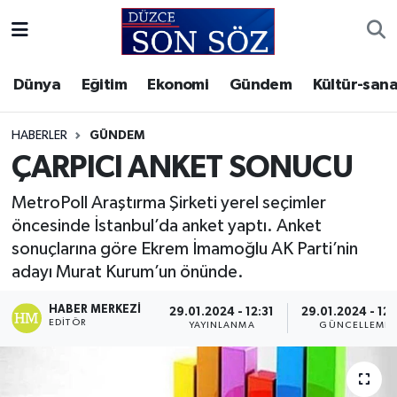
Foto Galeri
Akçakoca Nöbetçi Eczaneler
Dünya
Eğitim
Ekonomi
Gündem
Kültür-sana
Gizlilik Sözleşmesi
Akçakoca Hava Durumu
HABERLER
GÜNDEM
İletişim
Akçakoca Trafik Yoğunluk Haritası
ÇARPICI ANKET SONUCU
MetroPoll Araştırma Şirketi yerel seçimler
Künye
Süper Lig Puan Durumu ve Fikstür
öncesinde İstanbul’da anket yaptı. Anket
sonuçlarına göre Ekrem İmamoğlu AK Parti’nin
Video Galeri
Tüm Manşetler
adayı Murat Kurum’un önünde.
Son Dakika Haberleri
HABER MERKEZI
29.01.2024 - 12:31
29.01.2024 - 12:
EDITÖR
YAYINLANMA
GÜNCELLEME
Haber Arşivi