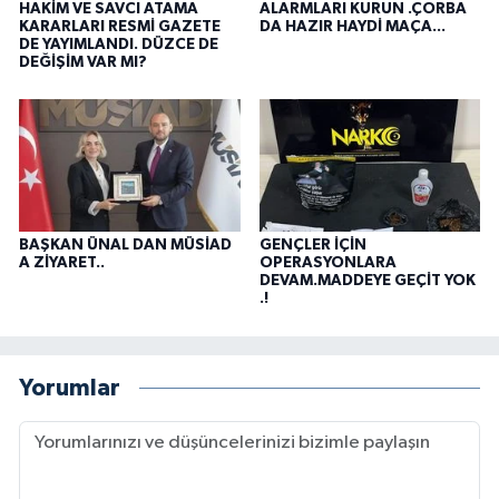
HAKİM VE SAVCI ATAMA
ALARMLARI KURUN .ÇORBA
KARARLARI RESMİ GAZETE
DA HAZIR HAYDİ MAÇA...
DE YAYIMLANDI. DÜZCE DE
DEĞİŞİM VAR MI?
BAŞKAN ÜNAL DAN MÜSİAD
GENÇLER İÇİN
A ZİYARET..
OPERASYONLARA
DEVAM.MADDEYE GEÇİT YOK
.!
Yorumlar