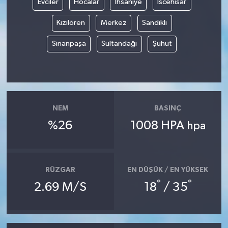
Evciler
Hocalar
İhsaniye
İscehisar
Kızılören
Merkez
Sandıklı
Sinanpaşa
Sultandağı
Şuhut
NEM
BASINÇ
%26
1008 HPA
hpa
RÜZGAR
EN DÜŞÜK / EN YÜKSEK
°
°
2.69 M/S
18
/ 35