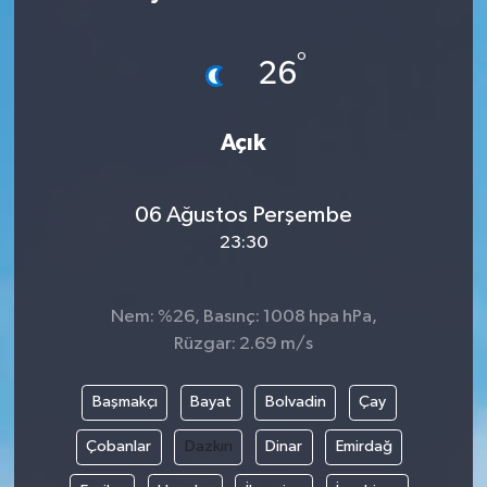
°
26
Açık
06 Ağustos Perşembe
23:30
Nem: %26, Basınç: 1008 hpa hPa,
Rüzgar: 2.69 m/s
Başmakçı
Bayat
Bolvadin
Çay
Çobanlar
Dazkırı
Dinar
Emirdağ