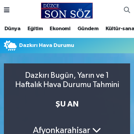
Foto Galeri
Akçakoca Nöbetçi Eczaneler
Dünya
Eğitim
Ekonomi
Gündem
Kültür-sana
Gizlilik Sözleşmesi
Akçakoca Hava Durumu
Dazkırı Hava Durumu
İletişim
Akçakoca Trafik Yoğunluk Haritası
Künye
Süper Lig Puan Durumu ve Fikstür
Dazkırı Bugün, Yarın ve 1
Haftalık Hava Durumu Tahmini
Video Galeri
Tüm Manşetler
Son Dakika Haberleri
ŞU AN
Haber Arşivi
Afyonkarahisar