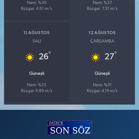
Nem: %30
Nem: %37
Rüzgar: 4.61 m/s
Rüzgar: 7.31 m/s
11 AĞUSTOS
12 AĞUSTOS
SALI
ÇARŞAMBA
°
°
26
27
Güneşli
Güneşli
Nem: %33
Nem: %31
Rüzgar: 6.89 m/s
Rüzgar: 4.19 m/s