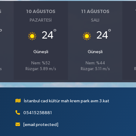
S
10 AĞUSTOS
11 AĞUSTOS
PAZARTESI
SALI
°
°
°
24
24
Güneşli
Güneşli
Nem: %52
Nem: %44
s
Rüzgar: 5.89 m/s
Rüzgar: 5.11 m/s
R
İstanbul cad kültür mah krem park avm 3.kat
05415258881
[email protected]