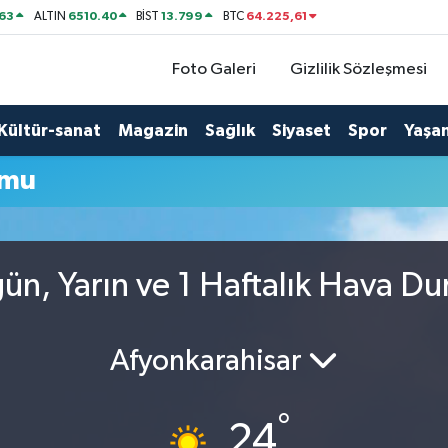
63
6510.40
13.799
64.225,61
ALTIN
BİST
BTC
Foto Galeri
Gizlilik Sözleşmesi
Kültür-sanat
Magazin
Sağlık
Siyaset
Spor
Yaşa
umu
ün, Yarın ve 1 Haftalık Hava D
Afyonkarahisar
°
24