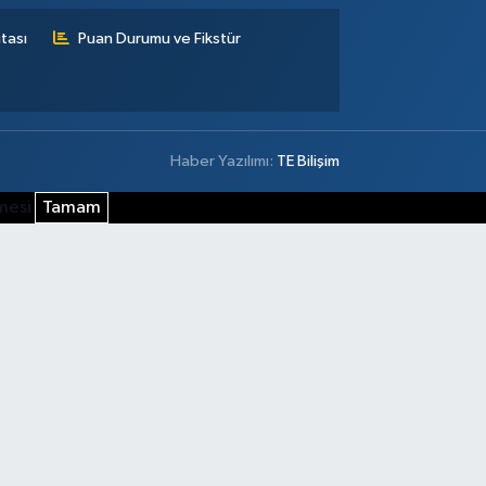
tası
Puan Durumu ve Fikstür
Haber Yazılımı:
TE Bilişim
şmesi
Tamam