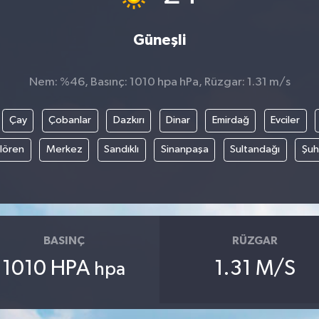
Güneşli
Nem: %46, Basınç: 1010 hpa hPa, Rüzgar: 1.31 m/s
Çay
Çobanlar
Dazkırı
Dinar
Emirdağ
Evciler
ılören
Merkez
Sandıklı
Sinanpaşa
Sultandağı
Şuh
BASINÇ
RÜZGAR
1010 HPA
1.31 M/S
hpa