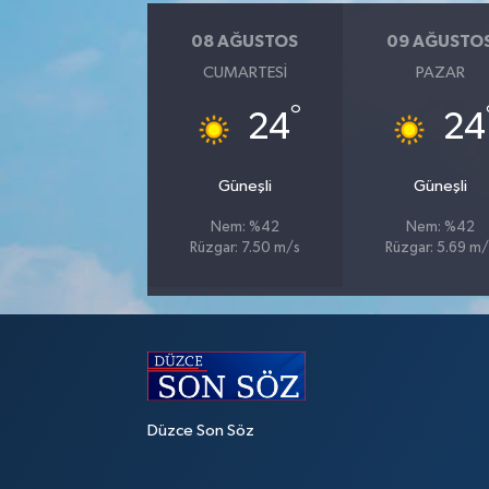
08 AĞUSTOS
09 AĞUSTO
CUMARTESI
PAZAR
°
24
24
Güneşli
Güneşli
Nem: %42
Nem: %42
Rüzgar: 7.50 m/s
Rüzgar: 5.69 m/
Düzce Son Söz