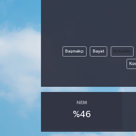
Başmakçı
Bayat
Bolvadin
Kız
NEM
%46