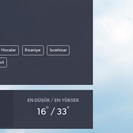
Hocalar
İhsaniye
İscehisar
ut
EN DÜŞÜK / EN YÜKSEK
°
°
16
/ 33