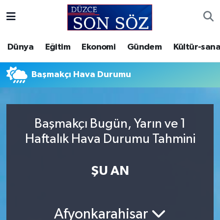
Foto Galeri
Akçakoca Nöbetçi Eczaneler
Dünya
Eğitim
Ekonomi
Gündem
Kültür-sana
Gizlilik Sözleşmesi
Akçakoca Hava Durumu
Başmakçı Hava Durumu
İletişim
Akçakoca Trafik Yoğunluk Haritası
Künye
Süper Lig Puan Durumu ve Fikstür
Başmakçı Bugün, Yarın ve 1
Haftalık Hava Durumu Tahmini
Video Galeri
Tüm Manşetler
Son Dakika Haberleri
ŞU AN
Haber Arşivi
Afyonkarahisar