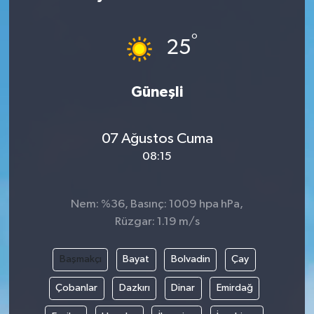
°
25
Güneşli
07 Ağustos Cuma
08:15
Nem: %36, Basınç: 1009 hpa hPa,
Rüzgar: 1.19 m/s
Başmakçı
Bayat
Bolvadin
Çay
Çobanlar
Dazkırı
Dinar
Emirdağ