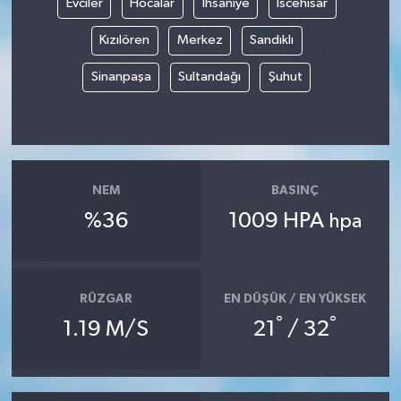
Evciler
Hocalar
İhsaniye
İscehisar
Kızılören
Merkez
Sandıklı
Sinanpaşa
Sultandağı
Şuhut
NEM
BASINÇ
%36
1009 HPA
hpa
RÜZGAR
EN DÜŞÜK / EN YÜKSEK
°
°
1.19 M/S
21
/ 32