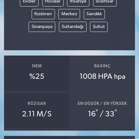
Evciler
Hocalar
İhsaniye
İscehisar
Kızılören
Merkez
Sandıklı
Sinanpaşa
Sultandağı
Şuhut
NEM
BASINÇ
%25
1008 HPA
hpa
RÜZGAR
EN DÜŞÜK / EN YÜKSEK
°
°
2.11 M/S
16
/ 33