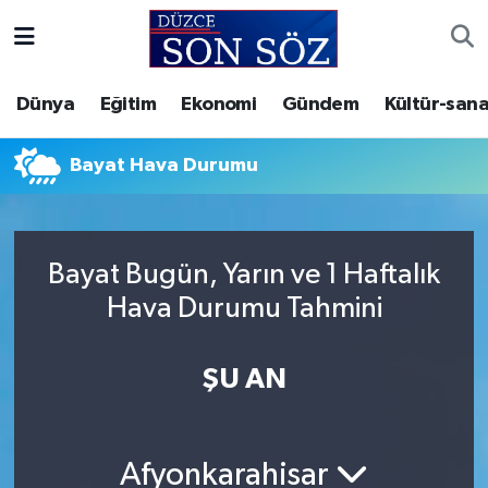
Foto Galeri
Akçakoca Nöbetçi Eczaneler
Dünya
Eğitim
Ekonomi
Gündem
Kültür-sana
Gizlilik Sözleşmesi
Akçakoca Hava Durumu
Bayat Hava Durumu
İletişim
Akçakoca Trafik Yoğunluk Haritası
Künye
Süper Lig Puan Durumu ve Fikstür
Bayat Bugün, Yarın ve 1 Haftalık
Hava Durumu Tahmini
Video Galeri
Tüm Manşetler
Son Dakika Haberleri
ŞU AN
Haber Arşivi
Afyonkarahisar