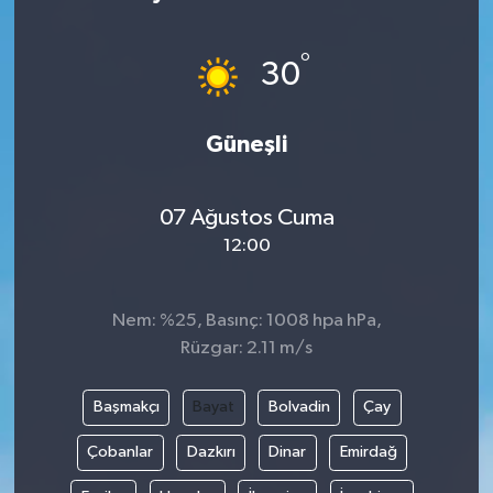
°
30
Güneşli
07 Ağustos Cuma
12:00
Nem: %25, Basınç: 1008 hpa hPa,
Rüzgar: 2.11 m/s
Başmakçı
Bayat
Bolvadin
Çay
Çobanlar
Dazkırı
Dinar
Emirdağ