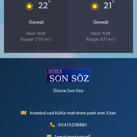
°
°
22
21
Güneşli
Güneşli
Nem: %66
Nem: %58
Rüzgar: 7.50 m/s
Rüzgar: 8.11 m/s
Düzce Son Söz
İstanbul cad kültür mah krem park avm 3.kat
05415258881
[email protected]