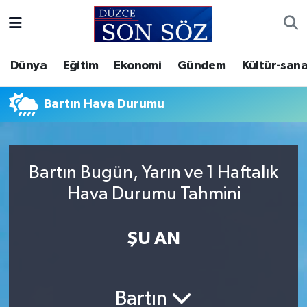
Foto Galeri
Akçakoca Nöbetçi Eczaneler
Dünya
Eğitim
Ekonomi
Gündem
Kültür-sana
Gizlilik Sözleşmesi
Akçakoca Hava Durumu
Bartın Hava Durumu
İletişim
Akçakoca Trafik Yoğunluk Haritası
Künye
Süper Lig Puan Durumu ve Fikstür
Bartın Bugün, Yarın ve 1 Haftalık
Hava Durumu Tahmini
Video Galeri
Tüm Manşetler
Son Dakika Haberleri
ŞU AN
Haber Arşivi
Bartın