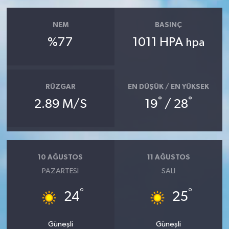
NEM
BASINÇ
%77
1011 HPA
hpa
RÜZGAR
EN DÜŞÜK / EN YÜKSEK
°
°
2.89 M/S
19
/ 28
10 AĞUSTOS
11 AĞUSTOS
PAZARTESI
SALI
°
°
24
25
Güneşli
Güneşli