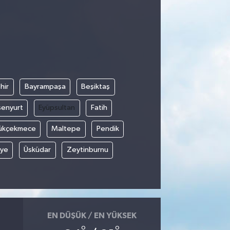
hir
Bayrampaşa
Beşiktaş
senyurt
Eyüpsultan
Fatih
ükçekmece
Maltepe
Pendik
iye
Üsküdar
Zeytinburnu
EN DÜŞÜK / EN YÜKSEK