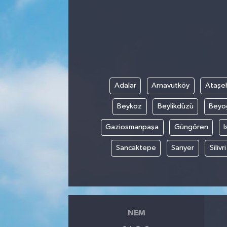
Adalar
Arnavutköy
Ataşeh
Beykoz
Beylikdüzü
Beyo
Gaziosmanpaşa
Güngören
I
Sancaktepe
Sarıyer
Silivri
NEM