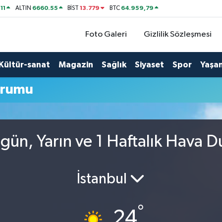
11
6660.55
13.779
64.959,79
ALTIN
BİST
BTC
Foto Galeri
Gizlilik Sözleşmesi
Kültür-sanat
Magazin
Sağlık
Siyaset
Spor
Yaşa
urumu
gün, Yarın ve 1 Haftalık Hava 
İstanbul
°
24