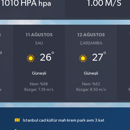
1010 HPA
1.00 M/S
hpa
S
11 AĞUSTOS
12 AĞUSTOS
SALI
ÇARŞAMBA
°
°
°
26
27
Güneşli
Güneşli
Nem: %68
Nem: %62
s
Rüzgar: 7.39 m/s
Rüzgar: 8.50 m/s
İstanbul cad kültür mah krem park avm 3.kat