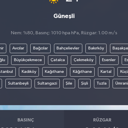
Güneşli
Nem: %80, Basınç: 1010 hpa hPa, Rüzgar: 1.00 m/s
ir
Avcılar
Bağcılar
Bahçelievler
Bakırköy
Başakşe
ğlu
Büyükçekmece
Çatalca
Çekmeköy
Esenler
E
stanbul
Kadıköy
Kağıthane
Kâğıthane
Kartal
Küç
Sultanbeyli
Sultangazi
Şile
Şişli
Tuzla
Ümran
BASINÇ
RÜZGAR