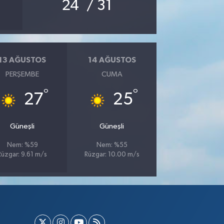
°
°
24
/ 31
13 AĞUSTOS
14 AĞUSTOS
PERŞEMBE
CUMA
°
°
27
25
Güneşli
Güneşli
Nem: %59
Nem: %55
Rüzgar: 9.61 m/s
Rüzgar: 10.00 m/s