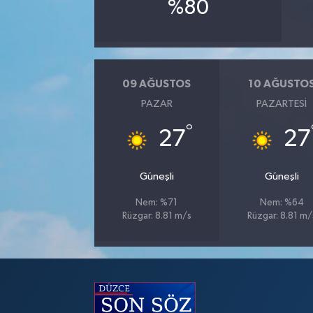
%80
09 AĞUSTOS
10 AĞUSTO
PAZAR
PAZARTESI
°
27
27
Güneşli
Güneşli
Nem: %71
Nem: %64
Rüzgar: 8.81 m/s
Rüzgar: 8.81 m/