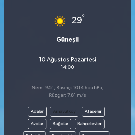
°
29
Güneşli
10 Ağustos Pazartesi
14:00
Nem: %51, Basınç: 1014 hpa hPa,
Rüzgar: 7.81 m/s
Adalar
Arnavutköy
Ataşehir
Avcılar
Bağcılar
Bahçelievler