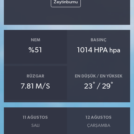
Zeytinburnu
NEM
BASINÇ
%51
1014 HPA
hpa
RÜZGAR
EN DÜŞÜK / EN YÜKSEK
°
°
7.81 M/S
23
/ 29
11 AĞUSTOS
12 AĞUSTOS
SALI
ÇARŞAMBA