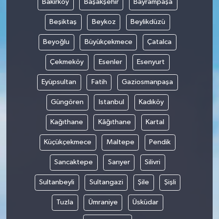
Bakırköy
Başakşehir
Bayrampaşa
Beşiktaş
Beykoz
Beylikdüzü
Beyoğlu
Büyükçekmece
Çatalca
Çekmeköy
Esenler
Esenyurt
Eyüpsultan
Fatih
Gaziosmanpaşa
Güngören
Istanbul
Kadıköy
Kağıthane
Kâğıthane
Kartal
Küçükçekmece
Maltepe
Pendik
Sancaktepe
Sarıyer
Silivri
Sultanbeyli
Sultangazi
Şile
Şişli
Tuzla
Ümraniye
Üsküdar