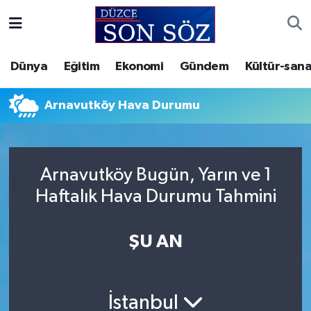
Foto Galeri
Akçakoca Nöbetçi Eczaneler
Dünya
Eğitim
Ekonomi
Gündem
Kültür-sana
Gizlilik Sözleşmesi
Akçakoca Hava Durumu
Arnavutköy Hava Durumu
İletişim
Akçakoca Trafik Yoğunluk Haritası
Künye
Süper Lig Puan Durumu ve Fikstür
Arnavutköy Bugün, Yarın ve 1
Haftalık Hava Durumu Tahmini
Video Galeri
Tüm Manşetler
Son Dakika Haberleri
ŞU AN
Haber Arşivi
İstanbul