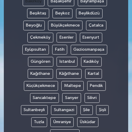
Bakırköy
Başakşehir
Bayrampaşa
Beşiktaş
Beykoz
Beylikdüzü
Beyoğlu
Büyükçekmece
Çatalca
Çekmeköy
Esenler
Esenyurt
Eyüpsultan
Fatih
Gaziosmanpaşa
Güngören
Istanbul
Kadıköy
Kağıthane
Kâğıthane
Kartal
Küçükçekmece
Maltepe
Pendik
Sancaktepe
Sarıyer
Silivri
Sultanbeyli
Sultangazi
Şile
Şişli
Tuzla
Ümraniye
Üsküdar