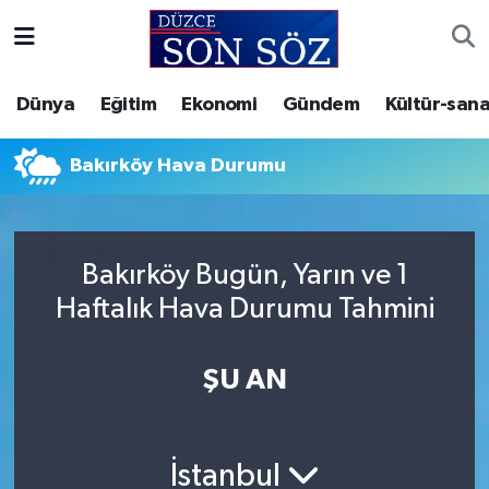
Foto Galeri
Akçakoca Nöbetçi Eczaneler
Dünya
Eğitim
Ekonomi
Gündem
Kültür-sana
Gizlilik Sözleşmesi
Akçakoca Hava Durumu
Bakırköy Hava Durumu
İletişim
Akçakoca Trafik Yoğunluk Haritası
Künye
Süper Lig Puan Durumu ve Fikstür
Bakırköy Bugün, Yarın ve 1
Haftalık Hava Durumu Tahmini
Video Galeri
Tüm Manşetler
Son Dakika Haberleri
ŞU AN
Haber Arşivi
İstanbul