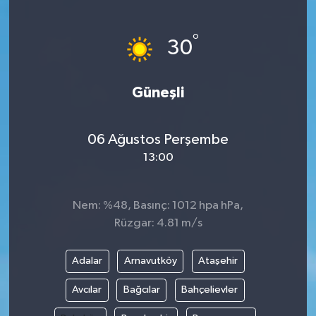
°
30
Güneşli
06 Ağustos Perşembe
13:00
Nem: %48, Basınç: 1012 hpa hPa,
Rüzgar: 4.81 m/s
Adalar
Arnavutköy
Ataşehir
Avcılar
Bağcılar
Bahçelievler