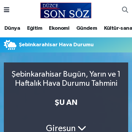
Foto Galeri
Akçakoca Nöbetçi Eczaneler
Dünya
Eğitim
Ekonomi
Gündem
Kültür-sana
Gizlilik Sözleşmesi
Akçakoca Hava Durumu
Şebinkarahisar Hava Durumu
İletişim
Akçakoca Trafik Yoğunluk Haritası
Künye
Süper Lig Puan Durumu ve Fikstür
Şebinkarahisar Bugün, Yarın ve 1
Haftalık Hava Durumu Tahmini
Video Galeri
Tüm Manşetler
Son Dakika Haberleri
ŞU AN
Haber Arşivi
Giresun