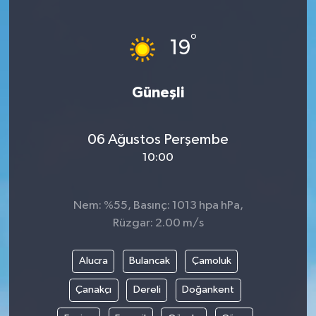
°
19
Güneşli
06 Ağustos Perşembe
10:00
Nem: %55, Basınç: 1013 hpa hPa,
Rüzgar: 2.00 m/s
Alucra
Bulancak
Çamoluk
Çanakçı
Dereli
Doğankent