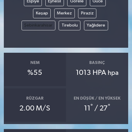
Espiye
Eynesil
Görele
Güce
Keşap
Merkez
Piraziz
Şebinkarahisar
Tirebolu
Yağlıdere
NEM
BASINÇ
%55
1013 HPA
hpa
RÜZGAR
EN DÜŞÜK / EN YÜKSEK
°
°
2.00 M/S
11
/ 27