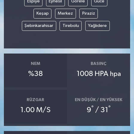
Espiye
Eynesil
Görele
Güce
Keşap
Merkez
Piraziz
Şebinkarahisar
Tirebolu
Yağlıdere
NEM
BASINÇ
%38
1008 HPA
hpa
RÜZGAR
EN DÜŞÜK / EN YÜKSEK
°
°
1.00 M/S
9
/ 31