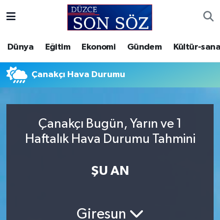
Foto Galeri
Akçakoca Nöbetçi Eczaneler
Dünya
Eğitim
Ekonomi
Gündem
Kültür-sana
Gizlilik Sözleşmesi
Akçakoca Hava Durumu
Çanakçı Hava Durumu
İletişim
Akçakoca Trafik Yoğunluk Haritası
Künye
Süper Lig Puan Durumu ve Fikstür
Çanakçı Bugün, Yarın ve 1
Haftalık Hava Durumu Tahmini
Video Galeri
Tüm Manşetler
Son Dakika Haberleri
ŞU AN
Haber Arşivi
Giresun