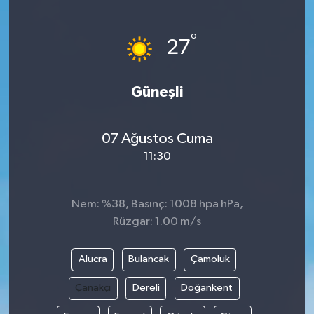
°
27
Güneşli
07 Ağustos Cuma
11:30
Nem: %38, Basınç: 1008 hpa hPa,
Rüzgar: 1.00 m/s
Alucra
Bulancak
Çamoluk
Çanakçı
Dereli
Doğankent