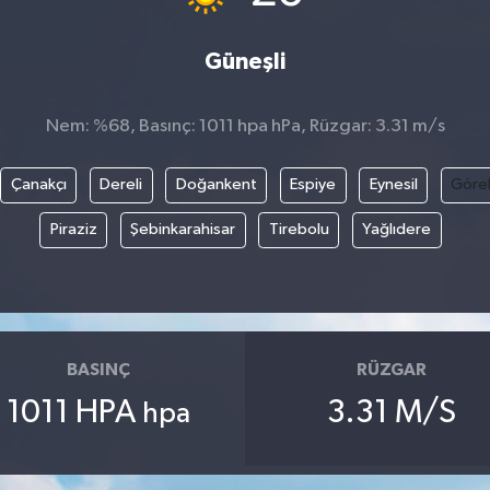
Güneşli
Nem: %68, Basınç: 1011 hpa hPa, Rüzgar: 3.31 m/s
Çanakçı
Dereli
Doğankent
Espiye
Eynesil
Göre
Piraziz
Şebinkarahisar
Tirebolu
Yağlıdere
BASINÇ
RÜZGAR
1011 HPA
3.31 M/S
hpa