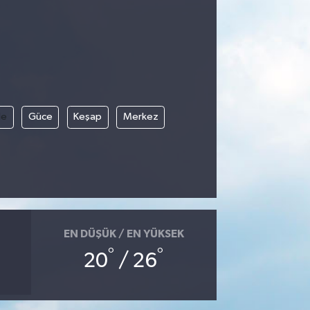
le
Güce
Keşap
Merkez
EN DÜŞÜK / EN YÜKSEK
°
°
20
/ 26