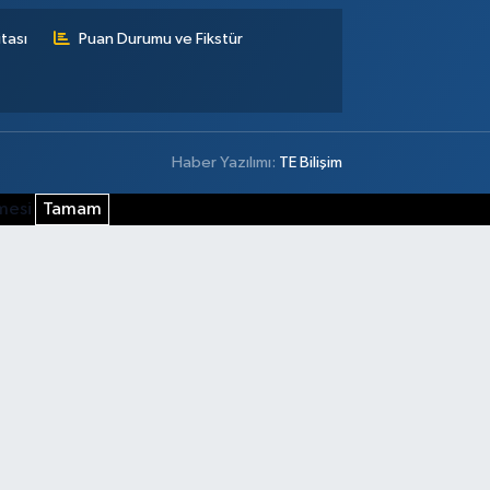
tası
Puan Durumu ve Fikstür
Haber Yazılımı:
TE Bilişim
şmesi
Tamam