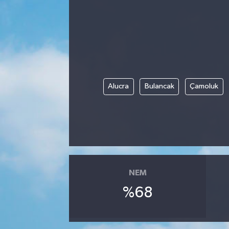
Alucra
Bulancak
Çamoluk
NEM
%68