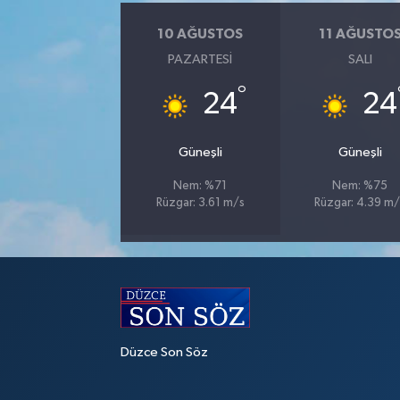
10 AĞUSTOS
11 AĞUSTO
PAZARTESI
SALI
°
24
24
Güneşli
Güneşli
Nem: %71
Nem: %75
Rüzgar: 3.61 m/s
Rüzgar: 4.39 m/
Düzce Son Söz