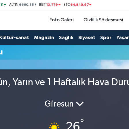
11
6660.55
13.779
64.840,97
ALTIN
BİST
BTC
Foto Galeri
Gizlilik Sözleşmesi
Kültür-sanat
Magazin
Sağlık
Siyaset
Spor
Yaşa
u
n, Yarın ve 1 Haftalık Hava Du
Giresun
°
26