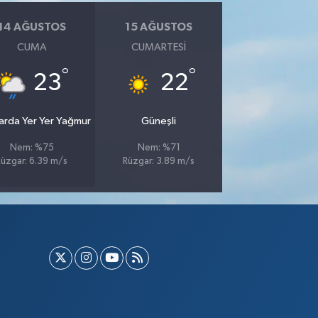
14 AĞUSTOS
15 AĞUSTOS
CUMA
CUMARTESI
°
°
23
22
larda Yer Yer Yağmur
Güneşli
Nem: %75
Nem: %71
Rüzgar: 6.39 m/s
Rüzgar: 3.89 m/s