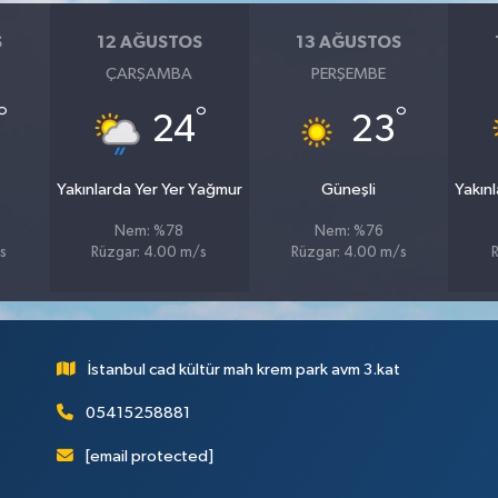
S
12 AĞUSTOS
13 AĞUSTOS
ÇARŞAMBA
PERŞEMBE
°
°
°
24
23
Yakınlarda Yer Yer Yağmur
Güneşli
Yakın
Nem: %78
Nem: %76
s
Rüzgar: 4.00 m/s
Rüzgar: 4.00 m/s
İstanbul cad kültür mah krem park avm 3.kat
05415258881
[email protected]