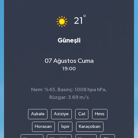
°
21
Güneşli
07 Ağustos Cuma
19:00
Nem: %45, Basınç: 1008 hpa hPa,
Rüzgar: 3.69 m/s
Aşkale
Aziziye
Çat
Hınıs
Horasan
İspir
Karaçoban