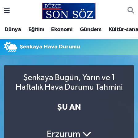
Foto Galeri
Akçakoca Nöbetçi Eczaneler
Dünya
Eğitim
Ekonomi
Gündem
Kültür-sana
Gizlilik Sözleşmesi
Akçakoca Hava Durumu
Şenkaya Hava Durumu
İletişim
Akçakoca Trafik Yoğunluk Haritası
Künye
Süper Lig Puan Durumu ve Fikstür
Şenkaya Bugün, Yarın ve 1
Haftalık Hava Durumu Tahmini
Video Galeri
Tüm Manşetler
Son Dakika Haberleri
ŞU AN
Haber Arşivi
Erzurum