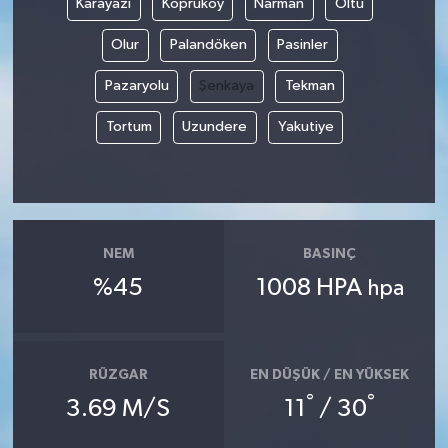
Karayazı
Köprüköy
Narman
Oltu
Olur
Palandöken
Pasinler
Pazaryolu
Şenkaya
Tekman
Tortum
Uzundere
Yakutiye
NEM
BASINÇ
%45
1008 HPA
hpa
RÜZGAR
EN DÜŞÜK / EN YÜKSEK
°
°
3.69 M/S
11
/ 30