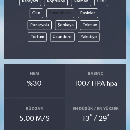
Karayazı
Köprüköy
Narman
Oltu
Olur
Palandöken
Pasinler
Pazaryolu
Şenkaya
Tekman
Tortum
Uzundere
Yakutiye
NEM
BASINÇ
%30
1007 HPA
hpa
RÜZGAR
EN DÜŞÜK / EN YÜKSEK
°
°
5.00 M/S
13
/ 29