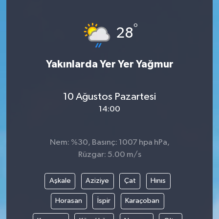
°
28
Yakınlarda Yer Yer Yağmur
10 Ağustos Pazartesi
14:00
Nem: %30, Basınç: 1007 hpa hPa,
Rüzgar: 5.00 m/s
Aşkale
Aziziye
Çat
Hınıs
Horasan
İspir
Karaçoban