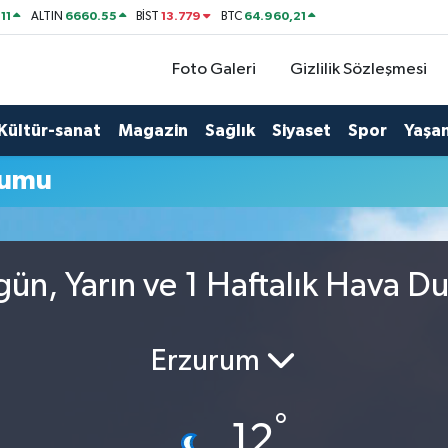
11
6660.55
13.779
64.960,21
ALTIN
BİST
BTC
Foto Galeri
Gizlilik Sözleşmesi
Kültür-sanat
Magazin
Sağlık
Siyaset
Spor
Yaşa
rumu
gün, Yarın ve 1 Haftalık Hava D
Erzurum
°
12