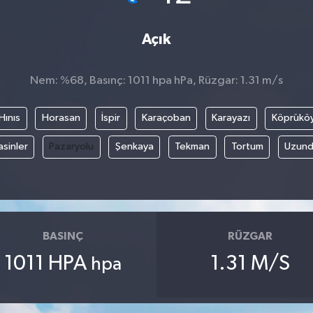
Açık
Nem: %68, Basınç: 1011 hpa hPa, Rüzgar: 1.31 m/s
Hınıs
Horasan
İspir
Karaçoban
Karayazı
Köprükö
asinler
Pazaryolu
Şenkaya
Tekman
Tortum
Uzund
BASINÇ
RÜZGAR
1011 HPA
1.31 M/S
hpa