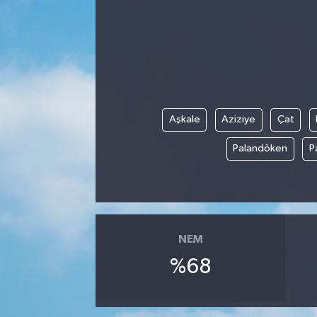
Aşkale
Aziziye
Çat
Palandöken
P
NEM
%68