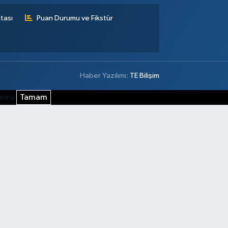
tası
Puan Durumu ve Fikstür
Haber Yazılımı:
TE Bilişim
şmesi
Tamam