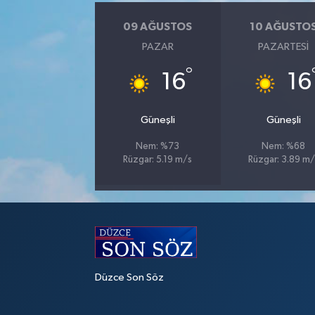
09 AĞUSTOS
10 AĞUSTO
PAZAR
PAZARTESI
°
16
16
Güneşli
Güneşli
Nem: %73
Nem: %68
Rüzgar: 5.19 m/s
Rüzgar: 3.89 m/
Düzce Son Söz