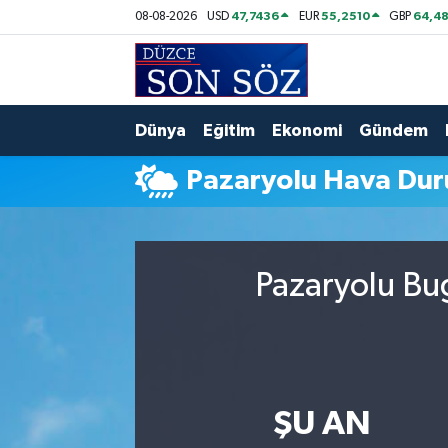
47,7436
55,2510
64,48
08-08-2026
USD
EUR
GBP
Foto Galeri
Akçakoca Nöbetçi Eczaneler
Gizlilik Sözleşmesi
Akçakoca Hava Durumu
Dünya
Eğitim
Ekonomi
Gündem
Pazaryolu Hava Du
İletişim
Akçakoca Trafik Yoğunluk Haritası
Künye
Süper Lig Puan Durumu ve Fikstür
Pazaryolu Bu
Video Galeri
Tüm Manşetler
Son Dakika Haberleri
Haber Arşivi
ŞU AN