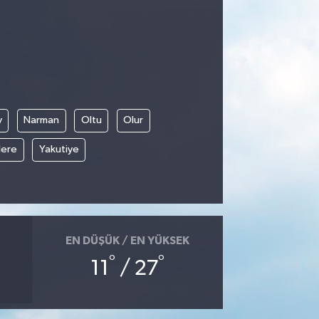
y
Narman
Oltu
Olur
ere
Yakutiye
EN DÜŞÜK / EN YÜKSEK
°
°
11
/ 27