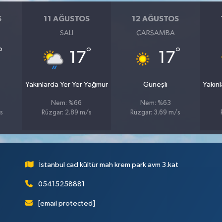
S
11 AĞUSTOS
12 AĞUSTOS
SALI
ÇARŞAMBA
°
°
°
17
17
Yakınlarda Yer Yer Yağmur
Güneşli
Yakın
Nem: %66
Nem: %63
s
Rüzgar: 2.89 m/s
Rüzgar: 3.69 m/s
İstanbul cad kültür mah krem park avm 3.kat
05415258881
[email protected]