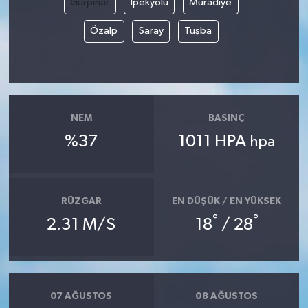
Gürpınar
İpekyolu
Muradiye
Özalp
Saray
Tuşba
NEM
BASINÇ
%37
1011 HPA
hpa
RÜZGAR
EN DÜŞÜK / EN YÜKSEK
°
°
2.31 M/S
18
/ 28
07 AĞUSTOS
08 AĞUSTOS