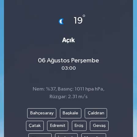
°
19
Açık
06 Ağustos Perşembe
03:00
Nem: %37, Basınç: 1011 hpa hPa,
Rüzgar: 2.31 m/s
Bahçesaray
Başkale
Çaldıran
Çatak
Edremit
Erciş
Gevaş