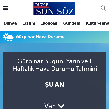
Foto Galeri
Akçakoca Nöbetçi Eczaneler
Dünya
Eğitim
Ekonomi
Gündem
Kültür-sana
Gizlilik Sözleşmesi
Akçakoca Hava Durumu
Gürpınar Hava Durumu
İletişim
Akçakoca Trafik Yoğunluk Haritası
Künye
Süper Lig Puan Durumu ve Fikstür
Gürpınar Bugün, Yarın ve 1
Haftalık Hava Durumu Tahmini
Video Galeri
Tüm Manşetler
Son Dakika Haberleri
ŞU AN
Haber Arşivi
Van