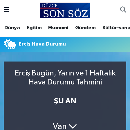
Foto Galeri
Akçakoca Nöbetçi Eczaneler
Dünya
Eğitim
Ekonomi
Gündem
Kültür-sana
Gizlilik Sözleşmesi
Akçakoca Hava Durumu
Erciş Hava Durumu
İletişim
Akçakoca Trafik Yoğunluk Haritası
Künye
Süper Lig Puan Durumu ve Fikstür
Erciş Bugün, Yarın ve 1 Haftalık
Hava Durumu Tahmini
Video Galeri
Tüm Manşetler
Son Dakika Haberleri
ŞU AN
Haber Arşivi
Van