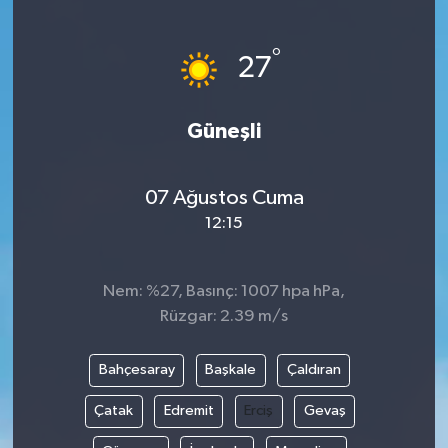
°
27
Güneşli
07 Ağustos Cuma
12:15
Nem: %27, Basınç: 1007 hpa hPa,
Rüzgar: 2.39 m/s
Bahçesaray
Başkale
Çaldıran
Çatak
Edremit
Erciş
Gevaş