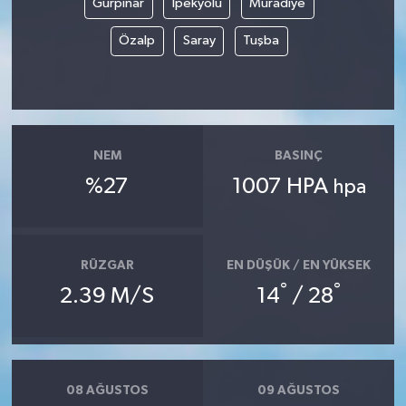
Gürpınar
İpekyolu
Muradiye
Özalp
Saray
Tuşba
NEM
BASINÇ
%27
1007 HPA
hpa
RÜZGAR
EN DÜŞÜK / EN YÜKSEK
°
°
2.39 M/S
14
/ 28
08 AĞUSTOS
09 AĞUSTOS