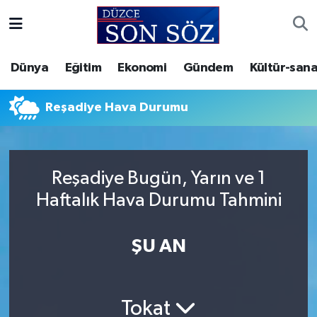
Foto Galeri
Akçakoca Nöbetçi Eczaneler
Dünya
Eğitim
Ekonomi
Gündem
Kültür-sana
Gizlilik Sözleşmesi
Akçakoca Hava Durumu
Reşadiye Hava Durumu
İletişim
Akçakoca Trafik Yoğunluk Haritası
Künye
Süper Lig Puan Durumu ve Fikstür
Reşadiye Bugün, Yarın ve 1
Haftalık Hava Durumu Tahmini
Video Galeri
Tüm Manşetler
Son Dakika Haberleri
ŞU AN
Haber Arşivi
Tokat