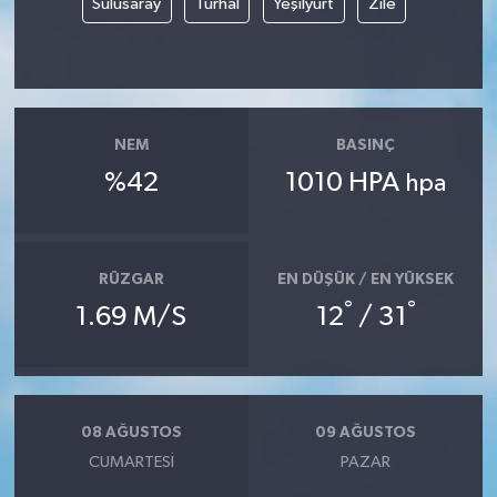
Sulusaray
Turhal
Yeşilyurt
Zile
NEM
BASINÇ
%42
1010 HPA
hpa
RÜZGAR
EN DÜŞÜK / EN YÜKSEK
°
°
1.69 M/S
12
/ 31
08 AĞUSTOS
09 AĞUSTOS
CUMARTESI
PAZAR