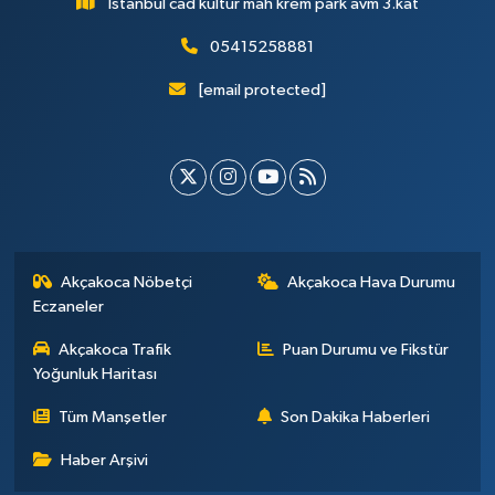
İstanbul cad kültür mah krem park avm 3.kat
05415258881
[email protected]
Akçakoca Nöbetçi
Akçakoca Hava Durumu
Eczaneler
Akçakoca Trafik
Puan Durumu ve Fikstür
Yoğunluk Haritası
Tüm Manşetler
Son Dakika Haberleri
Haber Arşivi