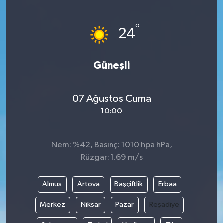
°
24
Güneşli
07 Ağustos Cuma
10:00
Nem: %42, Basınç: 1010 hpa hPa,
Rüzgar: 1.69 m/s
Almus
Artova
Başçiftlik
Erbaa
Merkez
Niksar
Pazar
Reşadiye