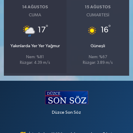
14 AĞUSTOS
15 AĞUSTOS
CUMA
CUMARTESI
°
°
17
16
Yakınlarda Yer Yer Yağmur
Güneşli
Nem: %81
Nem: %67
Rüzgar: 4.39 m/s
Rüzgar: 3.89 m/s
Düzce Son Söz