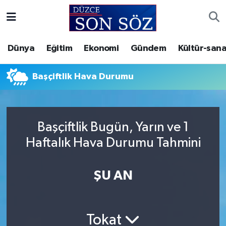
Foto Galeri
Akçakoca Nöbetçi Eczaneler
Dünya
Eğitim
Ekonomi
Gündem
Kültür-sana
Gizlilik Sözleşmesi
Akçakoca Hava Durumu
Başçiftlik Hava Durumu
İletişim
Akçakoca Trafik Yoğunluk Haritası
Künye
Süper Lig Puan Durumu ve Fikstür
Başçiftlik Bugün, Yarın ve 1
Haftalık Hava Durumu Tahmini
Video Galeri
Tüm Manşetler
Son Dakika Haberleri
ŞU AN
Haber Arşivi
Tokat