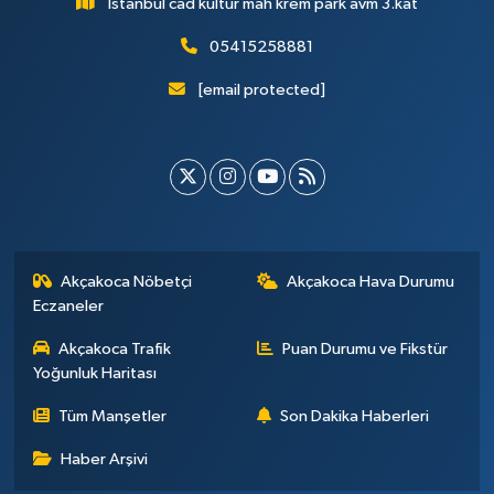
İstanbul cad kültür mah krem park avm 3.kat
05415258881
[email protected]
Akçakoca Nöbetçi
Akçakoca Hava Durumu
Eczaneler
Akçakoca Trafik
Puan Durumu ve Fikstür
Yoğunluk Haritası
Tüm Manşetler
Son Dakika Haberleri
Haber Arşivi