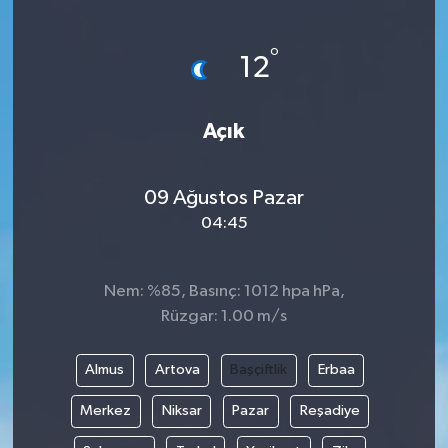
°
12
Açık
09 Ağustos Pazar
04:45
Nem: %85, Basınç: 1012 hpa hPa,
Rüzgar: 1.00 m/s
Almus
Artova
Başçiftlik
Erbaa
Merkez
Niksar
Pazar
Reşadiye