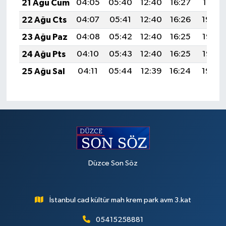
21 Ağu Cum
04:05
05:40
12:40
16:27
19:31
22 Ağu Cts
04:07
05:41
12:40
16:26
19:29
23 Ağu Paz
04:08
05:42
12:40
16:25
19:28
24 Ağu Pts
04:10
05:43
12:40
16:25
19:26
25 Ağu Sal
04:11
05:44
12:39
16:24
19:24
Düzce Son Söz
İstanbul cad kültür mah krem park avm 3.kat
05415258881