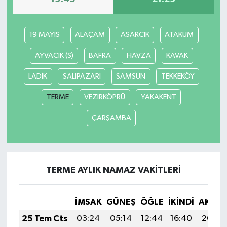
19 MAYIS
ALAÇAM
ASARCIK
ATAKUM
AYVACIK (S)
BAFRA
HAVZA
KAVAK
LADİK
SALIPAZARI
SAMSUN
TEKKEKÖY
TERME
VEZİRKÖPRÜ
YAKAKENT
ÇARŞAMBA
TERME AYLIK NAMAZ VAKITLERI
İMSAK
GÜNEŞ
ÖĞLE
İKINDI
AKŞA
25 Tem Cts
03:24
05:14
12:44
16:40
20:04