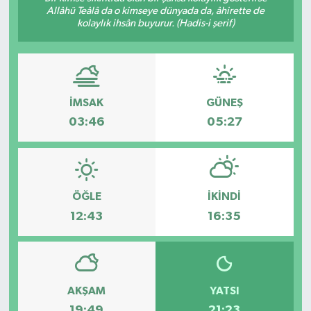
Allâhü Teâlâ da o kimseye dünyada da, âhirette de
kolaylık ihsân buyurur. (Hadis-i şerif)
İMSAK
GÜNEŞ
03:46
05:27
ÖĞLE
İKINDI
12:43
16:35
AKŞAM
YATSI
19:49
21:23