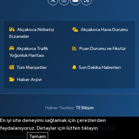
Akçakoca Nöbetçi
Akçakoca Hava Durumu
Eczaneler
Akçakoca Trafik
Puan Durumu ve Fikstür
Yoğunluk Haritası
Tüm Manşetler
Son Dakika Haberleri
Haber Arşivi
Haber Yazılımı:
TE Bilişim
En iyi site deneyimi sağlamak için çerezlerden
faydalanıyoruz. Detaylar için lütfen tıklayın.
Gizlilik
Sözleşmesi
Tamam