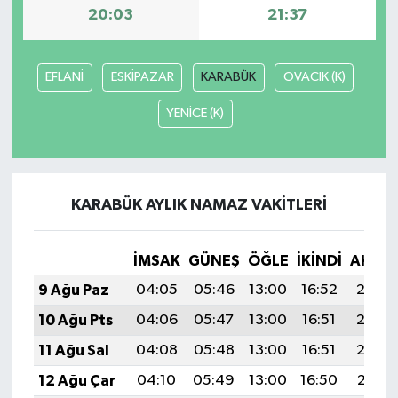
20:03
21:37
EFLANİ
ESKİPAZAR
KARABÜK
OVACIK (K)
YENİCE (K)
KARABÜK AYLIK NAMAZ VAKITLERI
İMSAK
GÜNEŞ
ÖĞLE
İKINDI
AKŞA
9 Ağu Paz
04:05
05:46
13:00
16:52
20:05
10 Ağu Pts
04:06
05:47
13:00
16:51
20:03
11 Ağu Sal
04:08
05:48
13:00
16:51
20:02
12 Ağu Çar
04:10
05:49
13:00
16:50
20:01