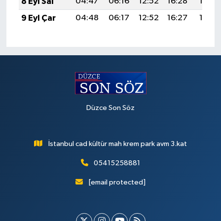
8 Eyl Sal
04:47
06:16
12:52
16:28
19:19
9 Eyl Çar
04:48
06:17
12:52
16:27
19:17
Düzce Son Söz
İstanbul cad kültür mah krem park avm 3.kat
05415258881
[email protected]