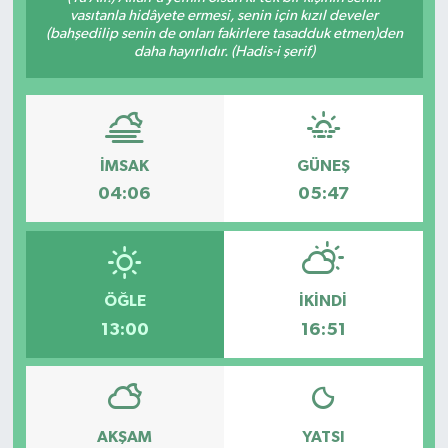
vasıtanla hidâyete ermesi, senin için kızıl develer
(bahşedilip senin de onları fakirlere tasadduk etmen)den
daha hayırlıdır. (Hadis-i şerif)
İMSAK
GÜNEŞ
04:06
05:47
ÖĞLE
İKINDI
13:00
16:51
AKŞAM
YATSI