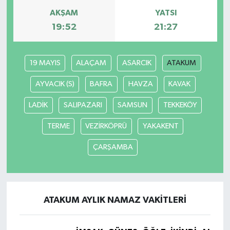
AKŞAM
YATSI
19:52
21:27
19 MAYIS
ALAÇAM
ASARCIK
ATAKUM
AYVACIK (S)
BAFRA
HAVZA
KAVAK
LADİK
SALIPAZARI
SAMSUN
TEKKEKÖY
TERME
VEZİRKÖPRÜ
YAKAKENT
ÇARŞAMBA
ATAKUM AYLIK NAMAZ VAKITLERI