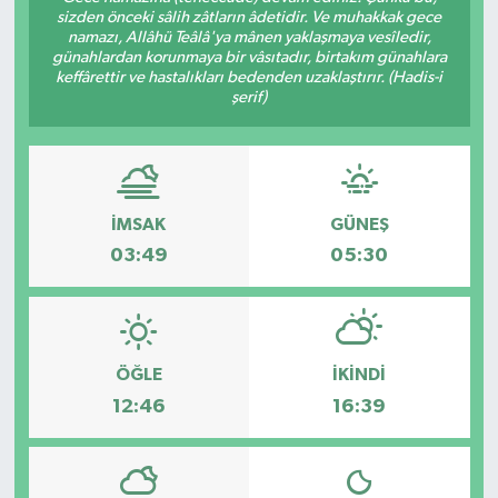
sizden önceki sâlih zâtların âdetidir. Ve muhakkak gece
namazı, Allâhü Teâlâ'ya mânen yaklaşmaya vesîledir,
günahlardan korunmaya bir vâsıtadır, birtakım günahlara
keffârettir ve hastalıkları bedenden uzaklaştırır. (Hadis-i
şerif)
İMSAK
GÜNEŞ
03:49
05:30
ÖĞLE
İKINDI
12:46
16:39