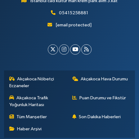
İstanbul cad kültür mah krem park avm 3.kat
05415258881
[email protected]
Akçakoca Nöbetçi
Akçakoca Hava Durumu
Eczaneler
Akçakoca Trafik
Puan Durumu ve Fikstür
Yoğunluk Haritası
Tüm Manşetler
Son Dakika Haberleri
Haber Arşivi