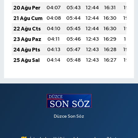
20 Ağu Per
04:07
05:43
12:44
16:31
19:36
21 Ağu Cum
04:08
05:44
12:44
16:30
19:34
22 Ağu Cts
04:10
05:45
12:44
16:30
19:33
23 Ağu Paz
04:11
05:46
12:43
16:29
19:31
24 Ağu Pts
04:13
05:47
12:43
16:28
19:30
25 Ağu Sal
04:14
05:48
12:43
16:27
19:28
Düzce Son Söz