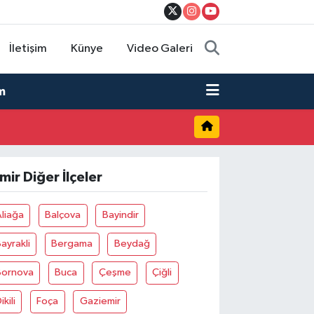
İletişim
Künye
Video Galeri
m
zmir Diğer İlçeler
liağa
Balçova
Bayindir
ayrakli
Bergama
Beydağ
Bornova
Buca
Çeşme
Çiğli
ikili
Foça
Gaziemir