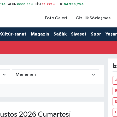
11
6660.55
13.779
64.959,79
ALTIN
BİST
BTC
Foto Galeri
Gizlilik Sözleşmesi
Kültür-sanat
Magazin
Sağlık
Siyaset
Spor
Yaşa
İ
A
B
D
ustos 2026 Cumartesi