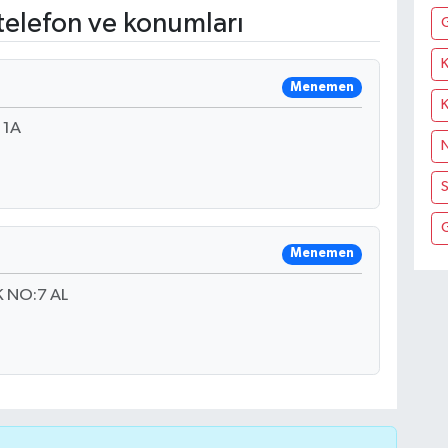
telefon ve konumları
K
Menemen
 1A
N
S
Menemen
 NO:7 AL