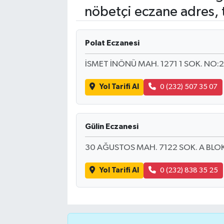
nöbetçi eczane adres, 
Polat Eczanesi
İSMET İNÖNÜ MAH. 1271 1 SOK. NO:2
Yol Tarifi Al
0 (232) 507 35 07
Gülin Eczanesi
30 AĞUSTOS MAH. 7122 SOK. A BLOK
Yol Tarifi Al
0 (232) 838 35 25