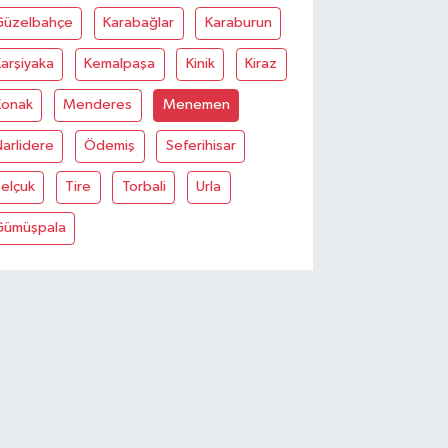
Güzelbahçe
Karabağlar
Karaburun
arşiyaka
Kemalpaşa
Kinik
Kiraz
Konak
Menderes
Menemen
arlidere
Ödemiş
Seferihisar
elçuk
Tire
Torbali
Urla
Gümüşpala