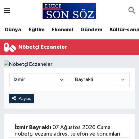
Foto Galeri
Akçakoca Nöbetçi Eczaneler
Dünya
Eğitim
Ekonomi
Gündem
Kültür-sana
Gizlilik Sözleşmesi
Akçakoca Hava Durumu
Nöbetçi Eczaneler
İletişim
Akçakoca Trafik Yoğunluk Haritası
Künye
Süper Lig Puan Durumu ve Fikstür
Video Galeri
Tüm Manşetler
Paylaş
Son Dakika Haberleri
Haber Arşivi
İzmir
Bayraklı
07 Ağustos 2026 Cuma
nöbetçi eczane adres, telefon ve konumları