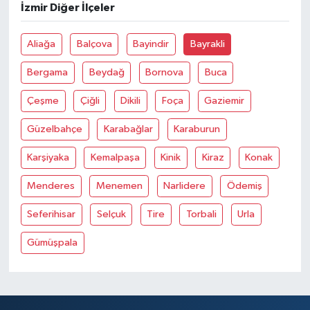
İzmir Diğer İlçeler
Aliağa
Balçova
Bayindir
Bayrakli
Bergama
Beydağ
Bornova
Buca
Çeşme
Çiğli
Dikili
Foça
Gaziemir
Güzelbahçe
Karabağlar
Karaburun
Karşiyaka
Kemalpaşa
Kinik
Kiraz
Konak
Menderes
Menemen
Narlidere
Ödemiş
Seferihisar
Selçuk
Tire
Torbali
Urla
Gümüşpala