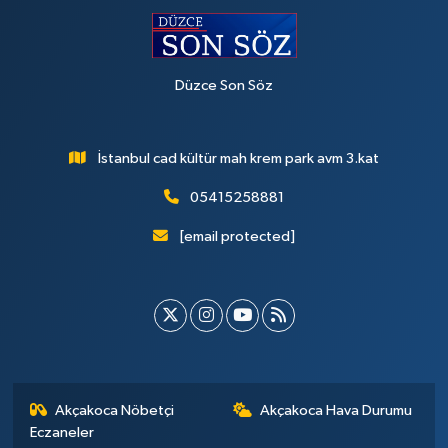
Düzce Son Söz
İstanbul cad kültür mah krem park avm 3.kat
05415258881
[email protected]
Akçakoca Nöbetçi
Akçakoca Hava Durumu
Eczaneler