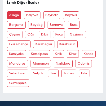
İzmir Diğer İlçeler
Aliağa
Balçova
Bayindir
Bayrakli
Bergama
Beydağ
Bornova
Buca
Çeşme
Çiğli
Dikili
Foça
Gaziemir
Güzelbahçe
Karabağlar
Karaburun
Karşiyaka
Kemalpaşa
Kinik
Kiraz
Konak
Menderes
Menemen
Narlidere
Ödemiş
Seferihisar
Selçuk
Tire
Torbali
Urla
Gümüşpala