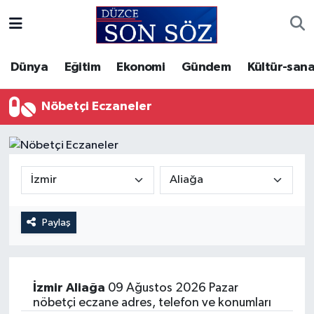
Foto Galeri
Akçakoca Nöbetçi Eczaneler
Dünya
Eğitim
Ekonomi
Gündem
Kültür-sana
Gizlilik Sözleşmesi
Akçakoca Hava Durumu
Nöbetçi Eczaneler
İletişim
Akçakoca Trafik Yoğunluk Haritası
Künye
Süper Lig Puan Durumu ve Fikstür
Video Galeri
Tüm Manşetler
Paylaş
Son Dakika Haberleri
Haber Arşivi
İzmir
Aliağa
09 Ağustos 2026 Pazar
nöbetçi eczane adres, telefon ve konumları