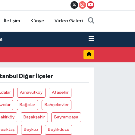
İletişim
Künye
Video Galeri
m
stanbul Diğer İlçeler
Adalar
Arnavutköy
Ataşehir
vcilar
Bağcilar
Bahçelievler
akirköy
Başakşehir
Bayrampaşa
eşiktaş
Beykoz
Beylikdüzü