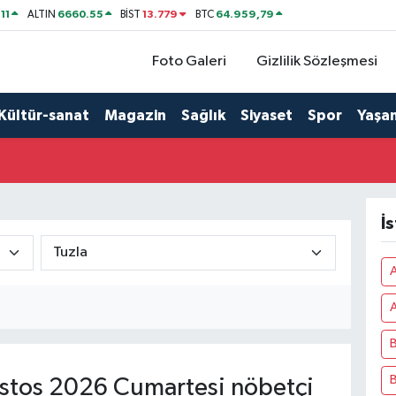
11
6660.55
13.779
64.959,79
ALTIN
BİST
BTC
Foto Galeri
Gizlilik Sözleşmesi
Kültür-sanat
Magazin
Sağlık
Siyaset
Spor
Yaşa
İ
A
B
B
tos 2026 Cumartesi nöbetçi