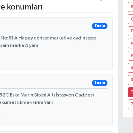
ve konumları
Tuzla
F
i No:81 A Happy center market ve aydıntepe
aşam merkezi yanı
S
Tuzla
T
52C Eska Marin Sitesi Altı İstasyon Caddesi
eksimet Ekmek Fırını Yanı