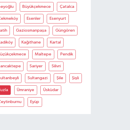
Beyoğlu
Büyükçekmece
Çatalca
Çekmeköy
Esenler
Esenyurt
atih
Gaziosmanpaşa
Güngören
Kadiköy
Kağithane
Kartal
Küçükçekmece
Maltepe
Pendik
Sancaktepe
Sariyer
Silivri
ultanbeyli
Sultangazi
Şile
Şişli
uzla
Ümraniye
Üsküdar
Zeytinburnu
Eyüp