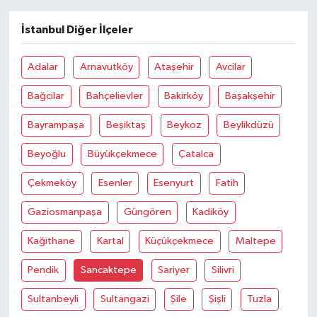
İstanbul Diğer İlçeler
Adalar
Arnavutköy
Ataşehir
Avcilar
Bağcilar
Bahçelievler
Bakirköy
Başakşehir
Bayrampaşa
Beşiktaş
Beykoz
Beylikdüzü
Beyoğlu
Büyükçekmece
Çatalca
Çekmeköy
Esenler
Esenyurt
Fatih
Gaziosmanpaşa
Güngören
Kadiköy
Kağithane
Kartal
Küçükçekmece
Maltepe
Pendik
Sancaktepe
Sariyer
Silivri
Sultanbeyli
Sultangazi
Şile
Şişli
Tuzla