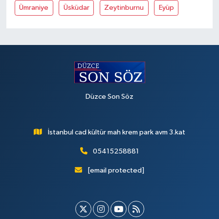
Ümraniye
Üsküdar
Zeytinburnu
Eyüp
Düzce Son Söz
İstanbul cad kültür mah krem park avm 3.kat
05415258881
[email protected]