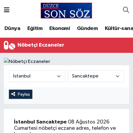
Foto Galeri
Akçakoca Nöbetçi Eczaneler
Dünya
Eğitim
Ekonomi
Gündem
Kültür-sana
Gizlilik Sözleşmesi
Akçakoca Hava Durumu
Nöbetçi Eczaneler
İletişim
Akçakoca Trafik Yoğunluk Haritası
Künye
Süper Lig Puan Durumu ve Fikstür
Video Galeri
Tüm Manşetler
Paylaş
Son Dakika Haberleri
Haber Arşivi
İstanbul
Sancaktepe
08 Ağustos 2026
Cumartesi nöbetçi eczane adres, telefon ve