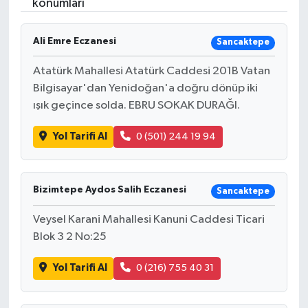
konumları
Ali Emre Eczanesi
Sancaktepe
Atatürk Mahallesi Atatürk Caddesi 201B Vatan
Bilgisayar'dan Yenidoğan'a doğru dönüp iki
ışık geçince solda. EBRU SOKAK DURAĞI.
Yol Tarifi Al
0 (501) 244 19 94
Bizimtepe Aydos Salih Eczanesi
Sancaktepe
Veysel Karani Mahallesi Kanuni Caddesi Ticari
Blok 3 2 No:25
Yol Tarifi Al
0 (216) 755 40 31