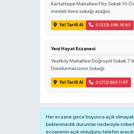
Kartaltepe Mahallesi Filiz Sokak 10 Ö
meslek lisesi sokağı aşağısı
Yol Tarifi Al
0 (533) 496 36 65
Yeni Hayat Eczanesi
Yeşilköy Mahallesi Doğruyol Sokak 7 
Dondurmacısının Sokağı
Yol Tarifi Al
0 (212) 663 11 97
Her eczane gece boyunca açık olmayabili
beklenmedik durumlar nedeniyle nöbete
eczanenin açık olduğunu telefon aracılığıy