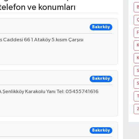
telefon ve konumları
Bakırköy
F
s Caddesi 66 1 Ataköy 5.kısım Çarşısı
Bakırköy
S
 Şenlikköy Karakolu Yanı Tel: 05455741616
T
Bakırköy