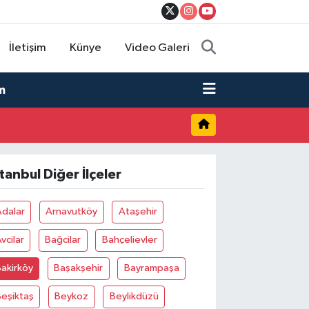
İletişim
Künye
Video Galeri
m
stanbul Diğer İlçeler
Adalar
Arnavutköy
Ataşehir
vcilar
Bağcilar
Bahçelievler
akirköy
Başakşehir
Bayrampaşa
eşiktaş
Beykoz
Beylikdüzü