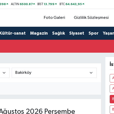
2398
6500.87
13.799
64.643,95
ALTIN
BİST
BTC
Foto Galeri
Gizlilik Sözleşmesi
Kültür-sanat
Magazin
Sağlık
Siyaset
Spor
Yaşa
İ
A
B
B
Ağustos 2026 Perşembe