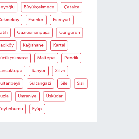
Beyoğlu
Büyükçekmece
Çatalca
Çekmeköy
Esenler
Esenyurt
atih
Gaziosmanpaşa
Güngören
Kadiköy
Kağithane
Kartal
Küçükçekmece
Maltepe
Pendik
Sancaktepe
Sariyer
Silivri
ultanbeyli
Sultangazi
Şile
Şişli
uzla
Ümraniye
Üsküdar
Zeytinburnu
Eyüp