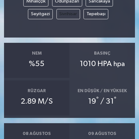
Mihalıççık
Odunpazarı
Sarıcakaya
Seyitgazi
Sivrihisar
Tepebaşı
NEM
BASINÇ
%55
1010 HPA
hpa
RÜZGAR
EN DÜŞÜK / EN YÜKSEK
°
°
2.89 M/S
19
/ 31
08 AĞUSTOS
09 AĞUSTOS