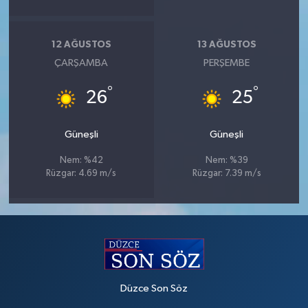
12 AĞUSTOS
13 AĞUSTOS
ÇARŞAMBA
PERŞEMBE
°
°
26
25
Güneşli
Güneşli
Nem: %42
Nem: %39
Rüzgar: 4.69 m/s
Rüzgar: 7.39 m/s
Düzce Son Söz