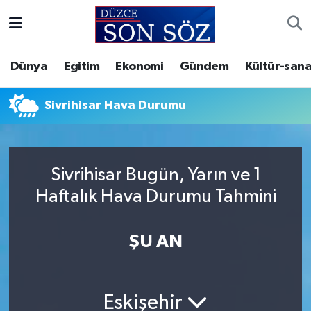
Foto Galeri
Akçakoca Nöbetçi Eczaneler
Dünya
Eğitim
Ekonomi
Gündem
Kültür-sana
Gizlilik Sözleşmesi
Akçakoca Hava Durumu
Sivrihisar Hava Durumu
İletişim
Akçakoca Trafik Yoğunluk Haritası
Künye
Süper Lig Puan Durumu ve Fikstür
Sivrihisar Bugün, Yarın ve 1
Haftalık Hava Durumu Tahmini
Video Galeri
Tüm Manşetler
Son Dakika Haberleri
ŞU AN
Haber Arşivi
Eskişehir