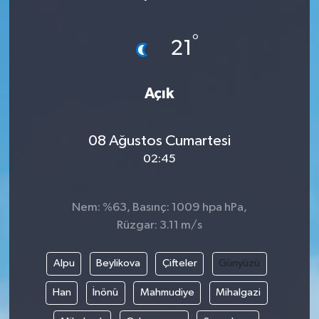
°
21
Açık
08 Ağustos Cumartesi
02:45
Nem: %63, Basınç: 1009 hpa hPa,
Rüzgar: 3.11 m/s
Alpu
Beylikova
Çifteler
Günyüzü
Han
İnönü
Mahmudiye
Mihalgazi