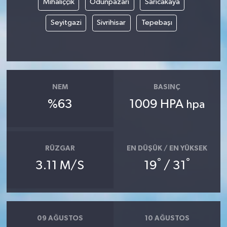
Mihalıççık
Odunpazarı
Sarıcakaya
Seyitgazi
Sivrihisar
Tepebaşı
NEM
BASINÇ
%63
1009 HPA
hpa
RÜZGAR
EN DÜŞÜK / EN YÜKSEK
°
°
3.11 M/S
19
/ 31
09 AĞUSTOS
10 AĞUSTOS