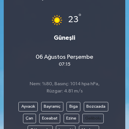
°
23
Güneşli
06 Ağustos Perşembe
07:15
Nem: %80, Basınç: 1014 hpa hPa,
Rüzgar: 4.81 m/s
Ayvacık
Bayramiç
Biga
Bozcaada
Çan
Eceabat
Ezine
Gelibolu