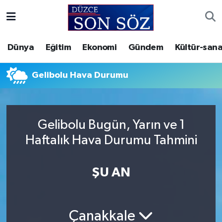
Foto Galeri
Akçakoca Nöbetçi Eczaneler
Dünya
Eğitim
Ekonomi
Gündem
Kültür-sana
Gizlilik Sözleşmesi
Akçakoca Hava Durumu
Gelibolu Hava Durumu
İletişim
Akçakoca Trafik Yoğunluk Haritası
Künye
Süper Lig Puan Durumu ve Fikstür
Gelibolu Bugün, Yarın ve 1
Haftalık Hava Durumu Tahmini
Video Galeri
Tüm Manşetler
Son Dakika Haberleri
ŞU AN
Haber Arşivi
Çanakkale