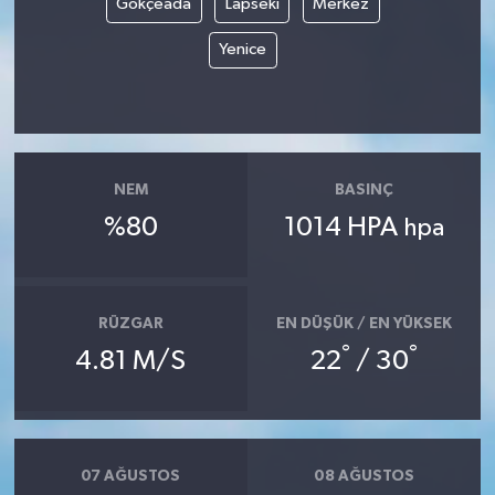
Gökçeada
Lapseki
Merkez
Yenice
NEM
BASINÇ
%80
1014 HPA
hpa
RÜZGAR
EN DÜŞÜK / EN YÜKSEK
°
°
4.81 M/S
22
/ 30
07 AĞUSTOS
08 AĞUSTOS