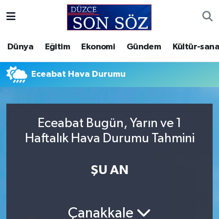
Foto Galeri
Akçakoca Nöbetçi Eczaneler
Dünya
Eğitim
Ekonomi
Gündem
Kültür-sana
Gizlilik Sözleşmesi
Akçakoca Hava Durumu
Eceabat Hava Durumu
İletişim
Akçakoca Trafik Yoğunluk Haritası
Künye
Süper Lig Puan Durumu ve Fikstür
Eceabat Bugün, Yarın ve 1
Haftalık Hava Durumu Tahmini
Video Galeri
Tüm Manşetler
Son Dakika Haberleri
ŞU AN
Haber Arşivi
Çanakkale