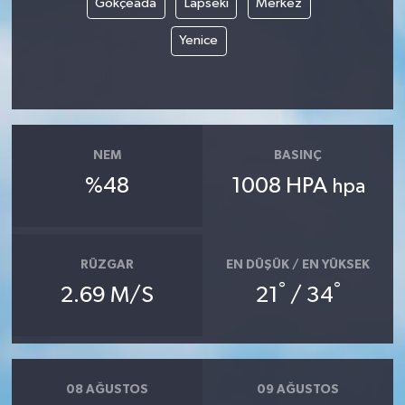
Gökçeada
Lapseki
Merkez
Yenice
NEM
BASINÇ
%48
1008 HPA
hpa
RÜZGAR
EN DÜŞÜK / EN YÜKSEK
°
°
2.69 M/S
21
/ 34
08 AĞUSTOS
09 AĞUSTOS