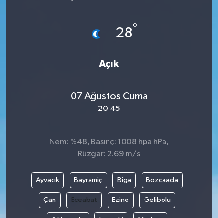
°
28
Açık
07 Ağustos Cuma
20:45
Nem: %48, Basınç: 1008 hpa hPa,
Rüzgar: 2.69 m/s
Ayvacık
Bayramiç
Biga
Bozcaada
Çan
Eceabat
Ezine
Gelibolu