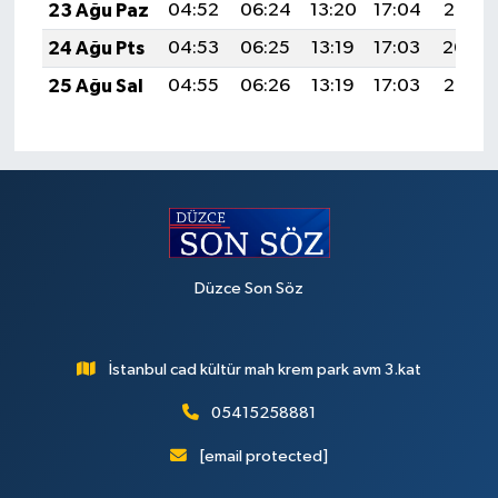
23 Ağu Paz
04:52
06:24
13:20
17:04
20:05
24 Ağu Pts
04:53
06:25
13:19
17:03
20:04
25 Ağu Sal
04:55
06:26
13:19
17:03
20:03
Düzce Son Söz
İstanbul cad kültür mah krem park avm 3.kat
05415258881
[email protected]