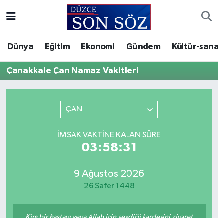
Foto Galeri
Akçakoca Nöbetçi Eczaneler
Dünya
Eğitim
Ekonomi
Gündem
Kültür-sana
Gizlilik Sözleşmesi
Akçakoca Hava Durumu
Çanakkale Çan Namaz Vakitleri
İletişim
Akçakoca Trafik Yoğunluk Haritası
ÇAN
Künye
Süper Lig Puan Durumu ve Fikstür
İMSAK VAKTINE KALAN SÜRE
Video Galeri
Tüm Manşetler
03:58:31
Son Dakika Haberleri
9 Ağustos 2026
Haber Arşivi
26 Safer 1448
Kim bir hastayı veya Allah için sevdiği kardeşini ziyaret