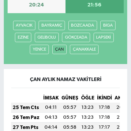
20:24
21:56
AYVACIK
BAYRAMİÇ
BOZCAADA
BİGA
EZİNE
GELİBOLU
GÖKÇEADA
LAPSEKİ
YENİCE
ÇAN
ÇANAKKALE
ÇAN AYLIK NAMAZ VAKITLERI
İMSAK
GÜNEŞ
ÖĞLE
İKINDI
AKŞA
25 Tem Cts
04:11
05:57
13:23
17:18
20:40
26 Tem Paz
04:13
05:57
13:23
17:18
20:39
27 Tem Pts
04:14
05:58
13:23
17:17
20:38