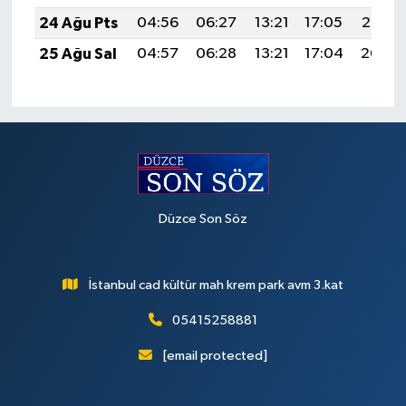
24 Ağu Pts
04:56
06:27
13:21
17:05
20:05
25 Ağu Sal
04:57
06:28
13:21
17:04
20:04
Düzce Son Söz
İstanbul cad kültür mah krem park avm 3.kat
05415258881
[email protected]