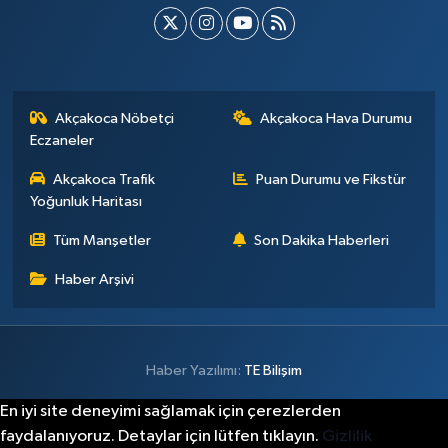
Akçakoca Nöbetçi
Akçakoca Hava Durumu
Eczaneler
Akçakoca Trafik
Puan Durumu ve Fikstür
Yoğunluk Haritası
Tüm Manşetler
Son Dakika Haberleri
Haber Arşivi
Haber Yazılımı:
TE Bilişim
En iyi site deneyimi sağlamak için çerezlerden
faydalanıyoruz. Detaylar için lütfen tıklayın.
Gizlilik