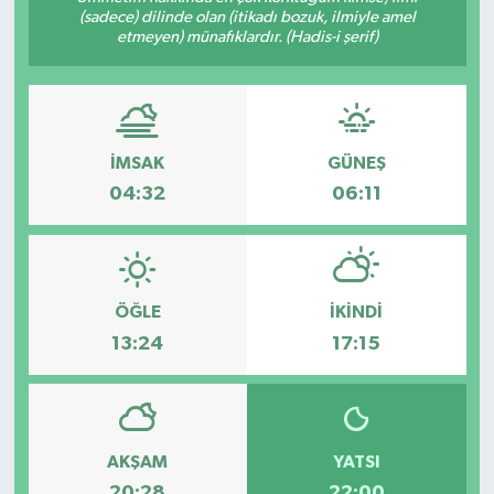
(sadece) dilinde olan (itikadı bozuk, ilmiyle amel
etmeyen) münafıklardır. (Hadis-i şerif)
İMSAK
GÜNEŞ
04:32
06:11
ÖĞLE
İKINDI
13:24
17:15
AKŞAM
YATSI
20:28
22:00