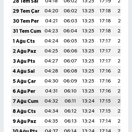
28 Tem Sal
04:18
06:02
13:25
17:19
20:39
29 Tem Çar
04:20
06:02
13:25
17:18
20:38
30 Tem Per
04:21
06:03
13:25
17:18
20:37
31 Tem Cum
04:23
06:04
13:25
17:18
20:36
1 Ağu Cts
04:24
06:05
13:25
17:17
20:35
2 Ağu Paz
04:25
06:06
13:25
17:17
20:34
3 Ağu Pts
04:27
06:07
13:25
17:17
20:33
4 Ağu Sal
04:28
06:08
13:25
17:16
20:32
5 Ağu Çar
04:30
06:09
13:25
17:16
20:30
6 Ağu Per
04:31
06:10
13:25
17:16
20:29
7 Ağu Cum
04:32
06:11
13:24
17:15
20:28
8 Ağu Cts
04:34
06:12
13:24
17:15
20:27
9 Ağu Paz
04:35
06:13
13:24
17:14
20:26
10 Ağu Pts
04:37
06:14
13:24
17:14
20:25