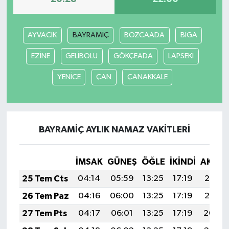
AYVACIK
BAYRAMİÇ
BOZCAADA
BİGA
EZİNE
GELİBOLU
GÖKÇEADA
LAPSEKİ
YENİCE
ÇAN
ÇANAKKALE
BAYRAMİÇ AYLIK NAMAZ VAKITLERI
İMSAK
GÜNEŞ
ÖĞLE
İKINDI
AKŞA
25 Tem Cts
04:14
05:59
13:25
17:19
20:41
26 Tem Paz
04:16
06:00
13:25
17:19
20:41
27 Tem Pts
04:17
06:01
13:25
17:19
20:40