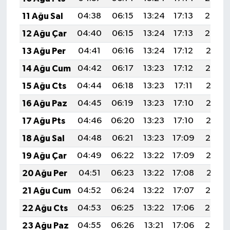
11 Ağu Sal
04:38
06:15
13:24
17:13
20:23
12 Ağu Çar
04:40
06:15
13:24
17:13
20:22
13 Ağu Per
04:41
06:16
13:24
17:12
20:21
14 Ağu Cum
04:42
06:17
13:23
17:12
20:19
15 Ağu Cts
04:44
06:18
13:23
17:11
20:18
16 Ağu Paz
04:45
06:19
13:23
17:10
20:17
17 Ağu Pts
04:46
06:20
13:23
17:10
20:15
18 Ağu Sal
04:48
06:21
13:23
17:09
20:14
19 Ağu Çar
04:49
06:22
13:22
17:09
20:13
20 Ağu Per
04:51
06:23
13:22
17:08
20:11
21 Ağu Cum
04:52
06:24
13:22
17:07
20:10
22 Ağu Cts
04:53
06:25
13:22
17:06
20:08
23 Ağu Paz
04:55
06:26
13:21
17:06
20:07