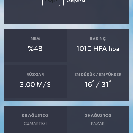
Söğüt
Yenipazar
NEM
BASINÇ
%48
1010 HPA
hpa
RÜZGAR
EN DÜŞÜK / EN YÜKSEK
°
°
3.00 M/S
16
/ 31
08 AĞUSTOS
09 AĞUSTOS
CUMARTESI
PAZAR