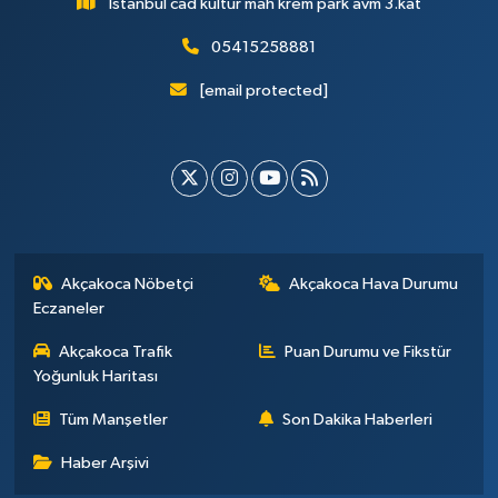
İstanbul cad kültür mah krem park avm 3.kat
05415258881
[email protected]
Akçakoca Nöbetçi
Akçakoca Hava Durumu
Eczaneler
Akçakoca Trafik
Puan Durumu ve Fikstür
Yoğunluk Haritası
Tüm Manşetler
Son Dakika Haberleri
Haber Arşivi