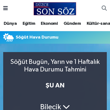
Foto Galeri
Akçakoca Nöbetçi Eczaneler
Dünya
Eğitim
Ekonomi
Gündem
Kültür-sana
Gizlilik Sözleşmesi
Akçakoca Hava Durumu
Söğüt Hava Durumu
İletişim
Akçakoca Trafik Yoğunluk Haritası
Künye
Süper Lig Puan Durumu ve Fikstür
Söğüt Bugün, Yarın ve 1 Haftalık
Hava Durumu Tahmini
Video Galeri
Tüm Manşetler
Son Dakika Haberleri
ŞU AN
Haber Arşivi
Bilecik