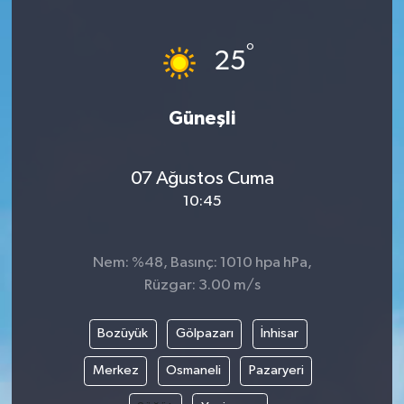
°
25
Güneşli
07 Ağustos Cuma
10:45
Nem: %48, Basınç: 1010 hpa hPa,
Rüzgar: 3.00 m/s
Bozüyük
Gölpazarı
İnhisar
Merkez
Osmaneli
Pazaryeri