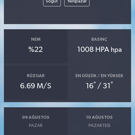
Söğüt
Yenipazar
NEM
BASINÇ
%22
1008 HPA
hpa
RÜZGAR
EN DÜŞÜK / EN YÜKSEK
°
°
6.69 M/S
16
/ 31
09 AĞUSTOS
10 AĞUSTOS
PAZAR
PAZARTESI