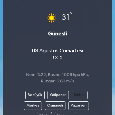
°
31
Güneşli
08 Ağustos Cumartesi
15:15
Nem: %22, Basınç: 1008 hpa hPa,
Rüzgar: 6.69 m/s
Bozüyük
Gölpazarı
İnhisar
Merkez
Osmaneli
Pazaryeri