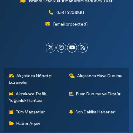
İstanbul cad kültür mah krem park avm 3.kat
05415258881
[email protected]
Akçakoca Nöbetçi
Akçakoca Hava Durumu
Eczaneler
Akçakoca Trafik
Puan Durumu ve Fikstür
Yoğunluk Haritası
Tüm Manşetler
Son Dakika Haberleri
Haber Arşivi