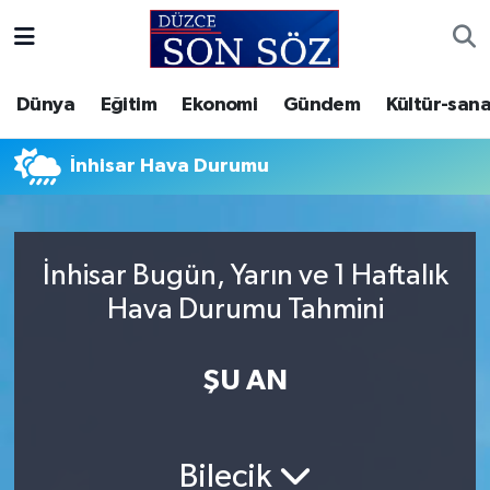
Foto Galeri
Akçakoca Nöbetçi Eczaneler
Dünya
Eğitim
Ekonomi
Gündem
Kültür-sana
Gizlilik Sözleşmesi
Akçakoca Hava Durumu
İnhisar Hava Durumu
İletişim
Akçakoca Trafik Yoğunluk Haritası
Künye
Süper Lig Puan Durumu ve Fikstür
İnhisar Bugün, Yarın ve 1 Haftalık
Hava Durumu Tahmini
Video Galeri
Tüm Manşetler
Son Dakika Haberleri
ŞU AN
Haber Arşivi
Bilecik