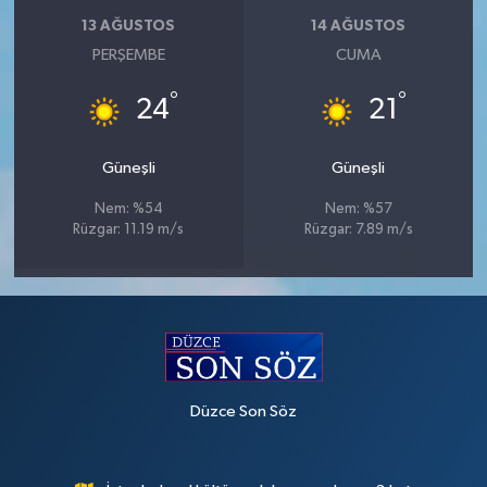
13 AĞUSTOS
14 AĞUSTOS
PERŞEMBE
CUMA
°
°
24
21
Güneşli
Güneşli
Nem: %54
Nem: %57
Rüzgar: 11.19 m/s
Rüzgar: 7.89 m/s
Düzce Son Söz