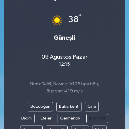
°
38
Güneşli
09 Ağustos Pazar
12:15
Nem: %16, Basınç: 1006 hpa hPa,
Rüzgar: 4.19 m/s
Bozdoğan
Buharkent
Çine
Didim
Efeler
Germencik
İncirliova