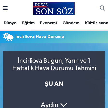
Foto Galeri
Akçakoca Nöbetçi Eczaneler
Dünya
Eğitim
Ekonomi
Gündem
Kültür-sana
Gizlilik Sözleşmesi
Akçakoca Hava Durumu
İncirliova Hava Durumu
İletişim
Akçakoca Trafik Yoğunluk Haritası
Künye
Süper Lig Puan Durumu ve Fikstür
İncirliova Bugün, Yarın ve 1
Haftalık Hava Durumu Tahmini
Video Galeri
Tüm Manşetler
Son Dakika Haberleri
ŞU AN
Haber Arşivi
Aydın