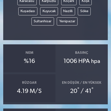
Karacasu
Karpuzlu
Koçarlı
Köşk
Kuşadası
Kuyucak
Nazilli
Söke
Sultanhisar
Yenipazar
NEM
BASINÇ
%16
1006 HPA
hpa
RÜZGAR
EN DÜŞÜK / EN YÜKSEK
°
°
4.19 M/S
20
/ 41