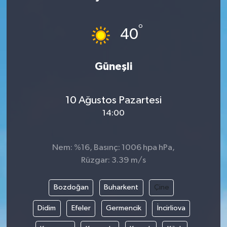
°
40
Güneşli
10 Ağustos Pazartesi
14:00
Nem: %16, Basınç: 1006 hpa hPa,
Rüzgar: 3.39 m/s
Bozdoğan
Buharkent
Çine
Didim
Efeler
Germencik
İncirliova