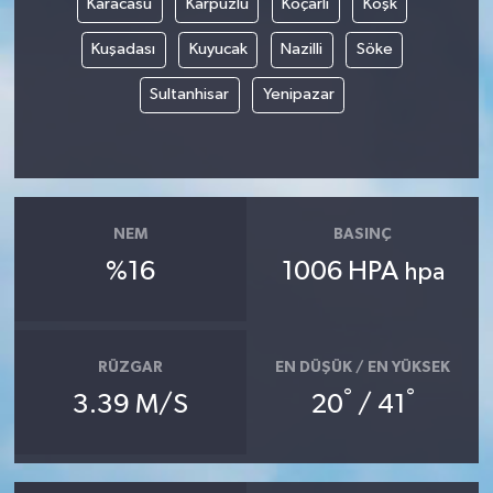
Karacasu
Karpuzlu
Koçarlı
Köşk
Kuşadası
Kuyucak
Nazilli
Söke
Sultanhisar
Yenipazar
NEM
BASINÇ
%16
1006 HPA
hpa
RÜZGAR
EN DÜŞÜK / EN YÜKSEK
°
°
3.39 M/S
20
/ 41