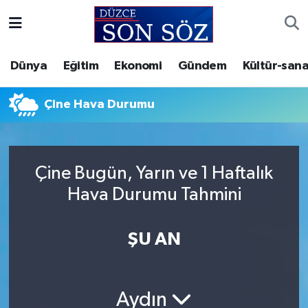
Foto Galeri
Akçakoca Nöbetçi Eczaneler
Dünya
Eğitim
Ekonomi
Gündem
Kültür-sana
Gizlilik Sözleşmesi
Akçakoca Hava Durumu
Çine Hava Durumu
İletişim
Akçakoca Trafik Yoğunluk Haritası
Künye
Süper Lig Puan Durumu ve Fikstür
Çine Bugün, Yarın ve 1 Haftalık
Hava Durumu Tahmini
Video Galeri
Tüm Manşetler
Son Dakika Haberleri
ŞU AN
Haber Arşivi
Aydın