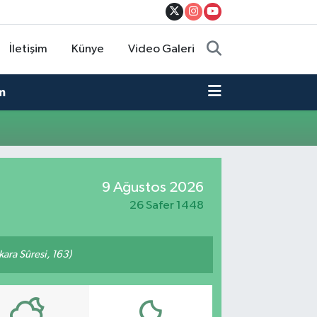
İletişim
Künye
Video Galeri
m
9 Ağustos 2026
26 Safer 1448
akara Sûresi, 163)