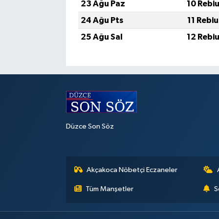
23 Ağu Paz
10 Rebi
24 Ağu Pts
11 Rebi
25 Ağu Sal
12 Rebi
Düzce Son Söz
Akçakoca Nöbetçi Eczaneler
Tüm Manşetler
S