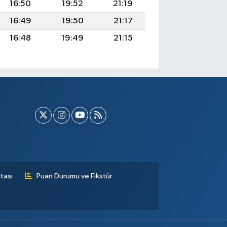
16:50
19:52
21:19
16:49
19:50
21:17
16:48
19:49
21:15
tası
Puan Durumu ve Fikstür