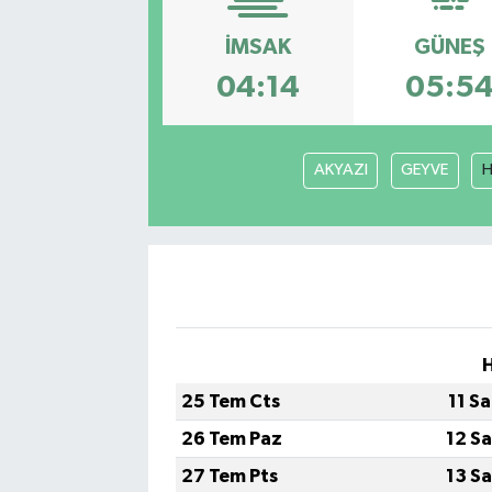
İMSAK
GÜNEŞ
04:14
05:5
AKYAZI
GEYVE
H
25 Tem Cts
11 S
26 Tem Paz
12 S
27 Tem Pts
13 S