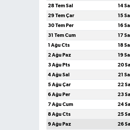
28 Tem Sal
14 S
29 Tem Çar
15 S
30 Tem Per
16 S
31 Tem Cum
17 S
1 Ağu Cts
18 S
2 Ağu Paz
19 S
3 Ağu Pts
20 S
4 Ağu Sal
21 S
5 Ağu Çar
22 S
6 Ağu Per
23 S
7 Ağu Cum
24 S
8 Ağu Cts
25 S
9 Ağu Paz
26 S