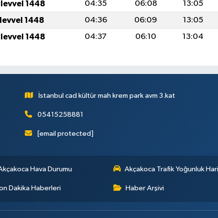
ulevvel 1448
04:35
06:08
13:05
ulevvel 1448
04:36
06:09
13:05
ulevvel 1448
04:37
06:10
13:04
İstanbul cad kültür mah krem park avm 3.kat
05415258881
[email protected]
Akçakoca Hava Durumu
Akçakoca Trafik Yoğunluk Hari
on Dakika Haberleri
Haber Arşivi