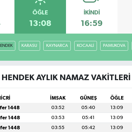
ÖĞLE
İKINDI
4
13:08
16:59
ENDEK
KARASU
KAYNARCA
KOCAALİ
PAMUKOVA
HENDEK AYLIK NAMAZ VAKITLERI
HİCRİ
İMSAK
GÜNEŞ
ÖĞLE
afer 1448
03:52
05:40
13:09
afer 1448
03:53
05:41
13:09
afer 1448
03:55
05:42
13:09