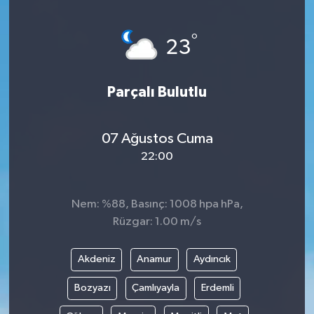
°
23
Parçalı Bulutlu
07 Ağustos Cuma
22:00
Nem: %88, Basınç: 1008 hpa hPa,
Rüzgar: 1.00 m/s
Akdeniz
Anamur
Aydıncık
Bozyazı
Çamlıyayla
Erdemli