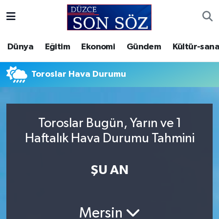
Foto Galeri
Akçakoca Nöbetçi Eczaneler
Dünya
Eğitim
Ekonomi
Gündem
Kültür-sana
Gizlilik Sözleşmesi
Akçakoca Hava Durumu
Toroslar Hava Durumu
İletişim
Akçakoca Trafik Yoğunluk Haritası
Künye
Süper Lig Puan Durumu ve Fikstür
Toroslar Bugün, Yarın ve 1
Haftalık Hava Durumu Tahmini
Video Galeri
Tüm Manşetler
Son Dakika Haberleri
ŞU AN
Haber Arşivi
Mersin