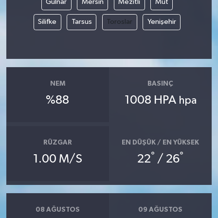
Gülnar
Mersin
Mezitli
Mut
Silifke
Tarsus
Toroslar
Yenişehir
NEM
BASINÇ
%88
1008 HPA
hpa
RÜZGAR
EN DÜŞÜK / EN YÜKSEK
°
°
1.00 M/S
22
/ 26
08 AĞUSTOS
09 AĞUSTOS