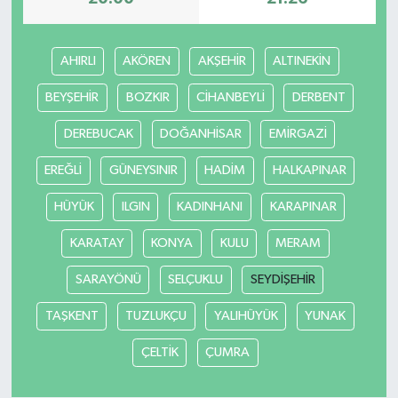
AHIRLI
AKÖREN
AKŞEHİR
ALTINEKİN
BEYŞEHİR
BOZKIR
CİHANBEYLİ
DERBENT
DEREBUCAK
DOĞANHİSAR
EMİRGAZİ
EREĞLİ
GÜNEYSINIR
HADİM
HALKAPINAR
HÜYÜK
ILGIN
KADINHANI
KARAPINAR
KARATAY
KONYA
KULU
MERAM
SARAYÖNÜ
SELÇUKLU
SEYDİŞEHİR
TAŞKENT
TUZLUKÇU
YALIHÜYÜK
YUNAK
ÇELTİK
ÇUMRA