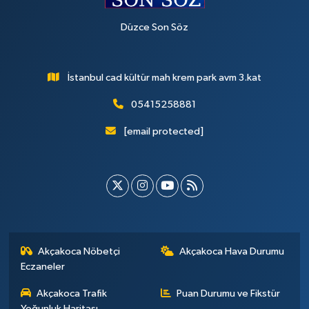
Düzce Son Söz
İstanbul cad kültür mah krem park avm 3.kat
05415258881
[email protected]
Akçakoca Nöbetçi
Akçakoca Hava Durumu
Eczaneler
Akçakoca Trafik
Puan Durumu ve Fikstür
Yoğunluk Haritası