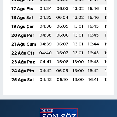
17 Ağu Pts
04:34
06:03
13:02
16:46
19:50
18 Ağu Sal
04:35
06:04
13:02
16:46
19:49
19 Ağu Çar
04:36
06:05
13:01
16:45
19:48
20 Ağu Per
04:38
06:06
13:01
16:45
19:47
21 Ağu Cum
04:39
06:07
13:01
16:44
19:45
22 Ağu Cts
04:40
06:07
13:01
16:43
19:44
23 Ağu Paz
04:41
06:08
13:00
16:43
19:43
24 Ağu Pts
04:42
06:09
13:00
16:42
19:41
25 Ağu Sal
04:43
06:10
13:00
16:41
19:40