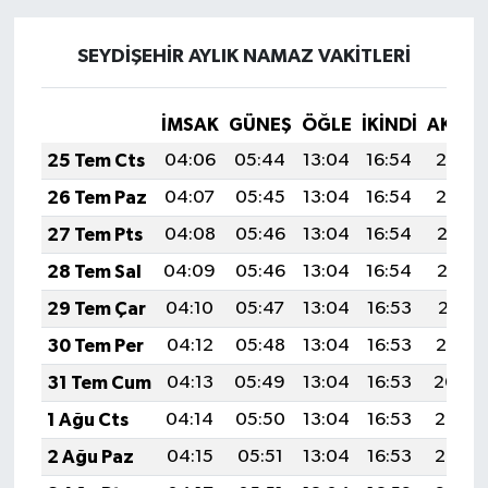
SEYDİŞEHİR AYLIK NAMAZ VAKITLERI
İMSAK
GÜNEŞ
ÖĞLE
İKINDI
AKŞA
25 Tem Cts
04:06
05:44
13:04
16:54
20:14
26 Tem Paz
04:07
05:45
13:04
16:54
20:14
27 Tem Pts
04:08
05:46
13:04
16:54
20:13
28 Tem Sal
04:09
05:46
13:04
16:54
20:12
29 Tem Çar
04:10
05:47
13:04
16:53
20:11
30 Tem Per
04:12
05:48
13:04
16:53
20:10
31 Tem Cum
04:13
05:49
13:04
16:53
20:09
1 Ağu Cts
04:14
05:50
13:04
16:53
20:08
2 Ağu Paz
04:15
05:51
13:04
16:53
20:07