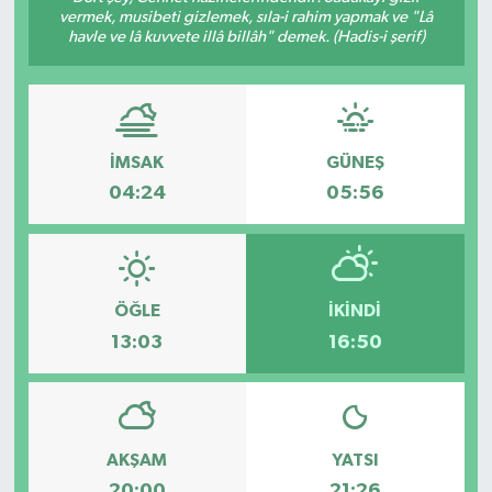
vermek, musibeti gizlemek, sıla-i rahim yapmak ve "Lâ
havle ve lâ kuvvete illâ billâh" demek. (Hadis-i şerif)
İMSAK
GÜNEŞ
04:24
05:56
ÖĞLE
İKINDI
13:03
16:50
AKŞAM
YATSI
20:00
21:26