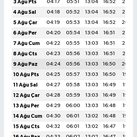
3 Ağu Pts
04:17
05:51
13:04
16:52
20:06
4 Ağu Sal
04:18
05:52
13:04
16:52
20:05
5 Ağu Çar
04:19
05:53
13:04
16:52
20:04
6 Ağu Per
04:20
05:54
13:04
16:51
20:03
7 Ağu Cum
04:22
05:55
13:03
16:51
20:02
8 Ağu Cts
04:23
05:56
13:03
16:51
20:01
9 Ağu Paz
04:24
05:56
13:03
16:50
20:00
10 Ağu Pts
04:25
05:57
13:03
16:50
19:59
11 Ağu Sal
04:27
05:58
13:03
16:49
19:58
12 Ağu Çar
04:28
05:59
13:03
16:49
19:57
13 Ağu Per
04:29
06:00
13:03
16:48
19:55
14 Ağu Cum
04:30
06:01
13:02
16:48
19:54
15 Ağu Cts
04:32
06:01
13:02
16:47
19:53
16 Ağu Paz
04:33
06:02
13:02
16:47
19:52