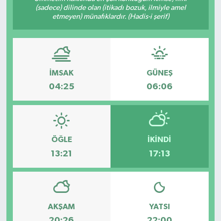
(sadece) dilinde olan (itikadı bozuk, ilmiyle amel
etmeyen) münafıklardır. (Hadis-i şerif)
İMSAK
GÜNEŞ
04:25
06:06
ÖĞLE
İKINDI
13:21
17:13
AKŞAM
YATSI
20:26
22:00