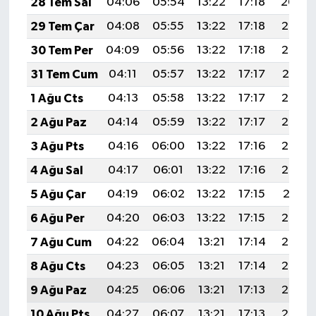
28 Tem Sal
04:06
05:54
13:22
17:18
20:40
29 Tem Çar
04:08
05:55
13:22
17:18
20:39
30 Tem Per
04:09
05:56
13:22
17:18
20:38
31 Tem Cum
04:11
05:57
13:22
17:17
20:37
1 Ağu Cts
04:13
05:58
13:22
17:17
20:36
2 Ağu Paz
04:14
05:59
13:22
17:17
20:35
3 Ağu Pts
04:16
06:00
13:22
17:16
20:34
4 Ağu Sal
04:17
06:01
13:22
17:16
20:32
5 Ağu Çar
04:19
06:02
13:22
17:15
20:31
6 Ağu Per
04:20
06:03
13:22
17:15
20:30
7 Ağu Cum
04:22
06:04
13:21
17:14
20:29
8 Ağu Cts
04:23
06:05
13:21
17:14
20:28
9 Ağu Paz
04:25
06:06
13:21
17:13
20:26
10 Ağu Pts
04:27
06:07
13:21
17:13
20:25