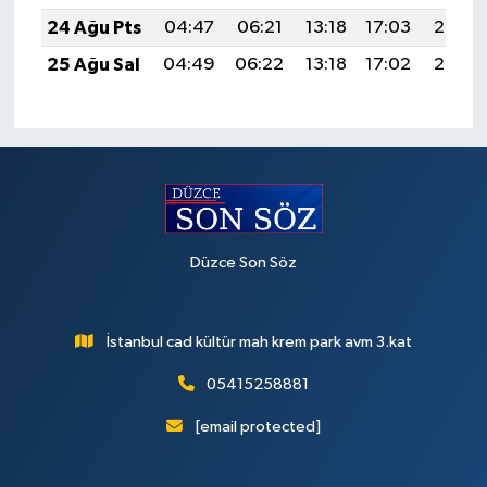
24 Ağu Pts
04:47
06:21
13:18
17:03
20:05
25 Ağu Sal
04:49
06:22
13:18
17:02
20:03
Düzce Son Söz
İstanbul cad kültür mah krem park avm 3.kat
05415258881
[email protected]