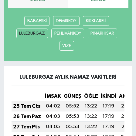
BABAESKİ
DEMIRKOY
KIRKLARELİ
LULEBURGAZ
PEHLIVANKOY
PINARHISAR
VIZE
LULEBURGAZ AYLIK NAMAZ VAKITLERI
İMSAK
GÜNEŞ
ÖĞLE
İKINDI
AKŞA
25 Tem Cts
04:02
05:52
13:22
17:19
20:43
26 Tem Paz
04:03
05:53
13:22
17:19
20:42
27 Tem Pts
04:05
05:53
13:22
17:19
20:41