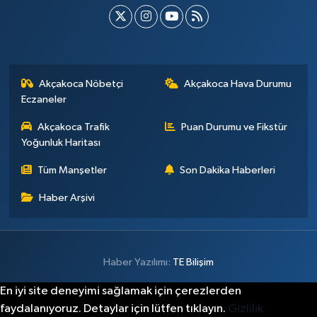
Akçakoca Nöbetçi
Akçakoca Hava Durumu
Eczaneler
Akçakoca Trafik
Puan Durumu ve Fikstür
Yoğunluk Haritası
Tüm Manşetler
Son Dakika Haberleri
Haber Arşivi
Haber Yazılımı:
TE Bilişim
En iyi site deneyimi sağlamak için çerezlerden
faydalanıyoruz. Detaylar için lütfen tıklayın.
Gizlilik